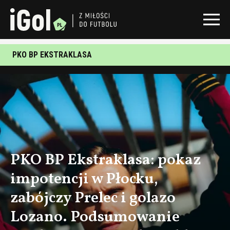
PKO BP EKSTRAKLASA
PKO BP Ekstraklasa: pokaz
impotencji w Płocku,
zabójczy Prelec i golazo
Lozano. Podsumowanie