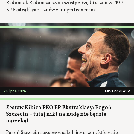
Radomiak Radom zaczyna szósty z rzędu sezon w PKO
BP Ekstraklasie – znów z innym trenerem
20 lipca 2026
EKSTRAKLASA
Zestaw Kibica PKO BP Ekstraklasy: Pogoń
Szczecin – tutaj nikt na nudę nie będzie
narzekał
Pogoń Szczecin rozpoczyna kolejny sezon, który nie