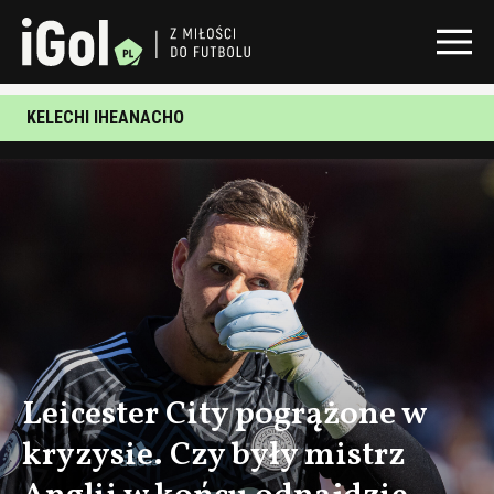
KELECHI IHEANACHO
Leicester City pogrążone w
kryzysie. Czy były mistrz