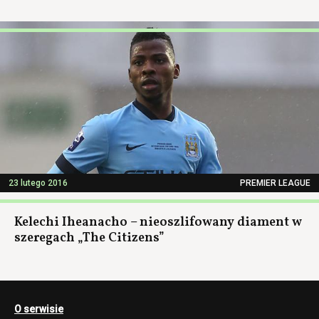
23 lutego 2016
PREMIER LEAGUE
Kelechi Iheanacho – nieoszlifowany diament w
szeregach „The Citizens”
O serwisie