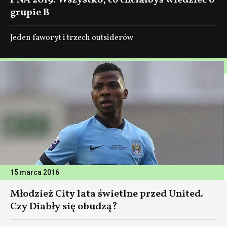
PNA 2019: Wszystko, co chciałbyś wiedzieć o
grupie B
Jeden faworyt i trzech outsiderów
15 marca 2016
Młodzież City lata świetlne przed United.
Czy Diabły się obudzą?