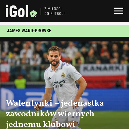
JAMES WARD-PROWSE
Walentynki – jedenastka
zawodników wiernych
jednemu klubowi