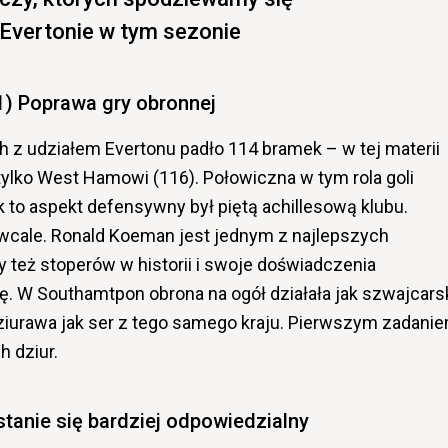
 Evertonie w tym sezonie
1) Poprawa gry obronnej
 z udziałem Evertonu padło 114 bramek – w tej materii
tylko West Hamowi (116). Połowiczna w tym rola goli
k to aspekt defensywny był piętą achillesową klubu.
 wcale. Ronald Koeman jest jednym z najlepszych
eż stoperów w historii i swoje doświadczenia
kę. W Southamtpon obrona na ogół działała jak szwajcars
dziurawa jak ser z tego samego kraju. Pierwszym zadani
h dziur.
stanie się bardziej odpowiedzialny