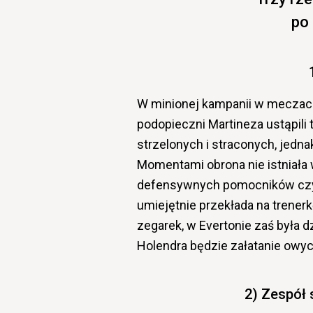
po
W minionej kampanii w meczach
podopieczni Martineza ustąpili 
strzelonych i straconych, jedna
Momentami obrona nie istniała
defensywnych pomocników czy t
umiejętnie przekłada na trener
zegarek, w Evertonie zaś była 
Holendra będzie załatanie owyc
2) Zespół 