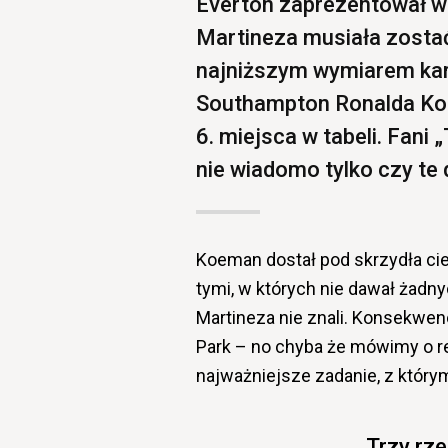
Everton zaprezentował w
Martineza musiała zostać
najniższym wymiarem kary
Southampton Ronalda Koe
6. miejsca w tabeli. Fani 
nie wiadomo tylko czy te d
Koeman dostał pod skrzydła cie
tymi, w których nie dawał żadn
Martineza nie znali. Konsekwenc
Park – no chyba że mówimy o reg
najważniejsze zadanie, z który
Trzy rz