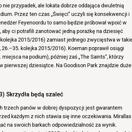
nie przypadek, ale lokata dobrze oddająca dwuletnią
dium. Przez ten czas „Święci” uczyli się konsekwencji i
enedżer Feyenoordu to samo będzie próbował wpoić w
by ci potrafili zanotować jedną porażkę na dziesięć
 kolejka 2015/2016) zamiast jednego zwycięstwa w takie
 26.–35. kolejka 2015/2016). Koeman poprawił osiągi
 miejsca na podium), później zaś „The Saints”, którzy
i w pierwszej dziesiątce. Na Goodison Park znajdzie duże
3) Skrzydła będą szaleć
ych trzech panów w dobrej dyspozycji jest gwarantem
rzed każdym z nich stawia się inne oczekiwania. Mirallas
gać na swoich barkach odpowiedzialność za wynik.