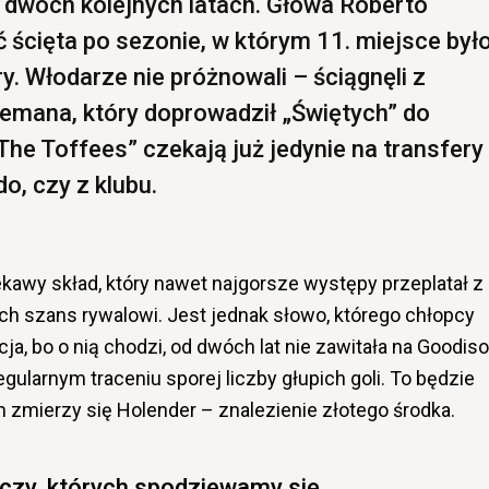
 dwóch kolejnych latach. Głowa Roberto
 ścięta po sezonie, w którym 11. miejsce był
. Włodarze nie próżnowali – ściągnęli z
mana, który doprowadził „Świętych” do
„The Toffees” czekają już jedynie na transfery
o, czy z klubu.
kawy skład, który nawet najgorsze występy przeplatał z
ych szans rywalowi. Jest jednak słowo, którego chłopcy
ja, bo o nią chodzi, od dwóch lat nie zawitała na Goodis
ularnym traceniu sporej liczby głupich goli. To będzie
m zmierzy się Holender – znalezienie złotego środka.
eczy, których spodziewamy się