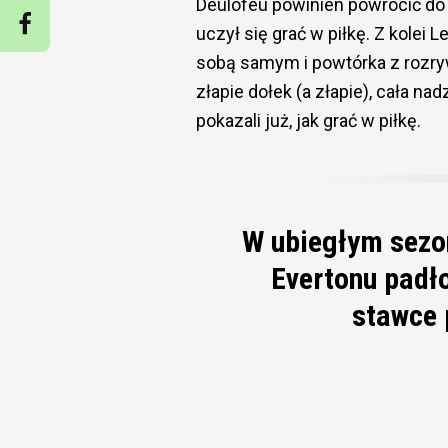
Deulofeu powinien powrócić do d
uczył się grać w piłkę. Z kole
sobą samym i powtórka z rozryw
złapie dołek (a złapie), cała na
pokazali już, jak grać w piłkę.
W ubiegłym sezo
Evertonu padło
stawce 