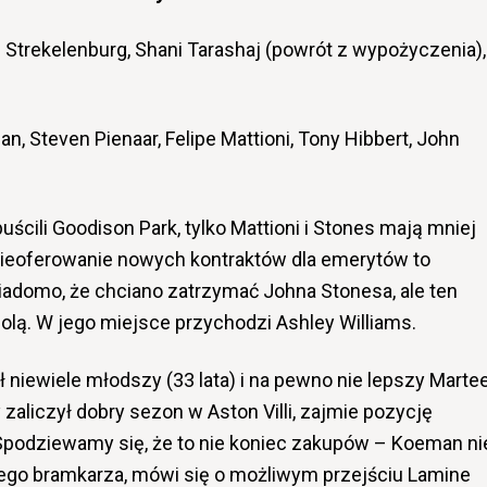
 Strekelenburg, Shani Tarashaj (powrót z wypożyczenia),
, Steven Pienaar, Felipe Mattioni, Tony Hibbert, John
uścili Goodison Park, tylko Mattioni i Stones mają mniej
i nieoferowanie nowych kontraktów dla emerytów to
iadomo, że chciano zatrzymać Johna Stonesa, ale ten
lą. W jego miejsce przychodzi Ashley Williams.
niewiele młodszy (33 lata) i na pewno nie lepszy Marte
 zaliczył dobry sezon w Aston Villi, zajmie pozycję
 Spodziewamy się, że to nie koniec zakupów – Koeman ni
ego bramkarza, mówi się o możliwym przejściu Lamine