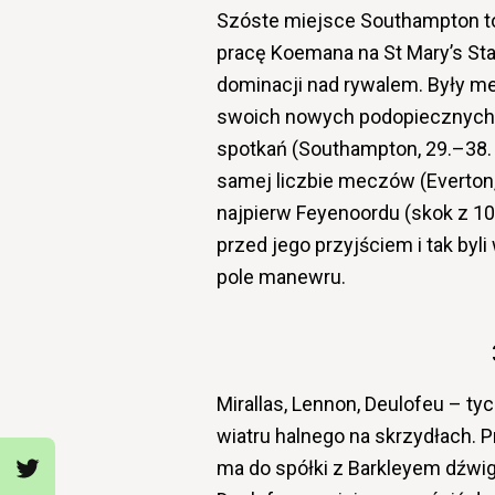
Szóste miejsce Southampton to 
pracę Koemana na St Mary’s Sta
dominacji nad rywalem. Były m
swoich nowych podopiecznych, a
spotkań (Southampton, 29.–38.
samej liczbie meczów (Everton,
najpierw Feyenoordu (skok z 10.
przed jego przyjściem i tak byl
pole manewru.
Mirallas, Lennon, Deulofeu – t
wiatru halnego na skrzydłach. P
ma do spółki z Barkleyem dźwi