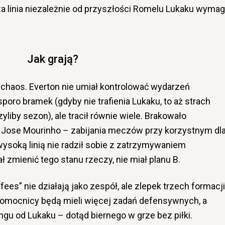
za linia niezależnie od przyszłości Romelu Lukaku wyma
Jak grają?
 chaos. Everton nie umiał kontrolować wydarzeń
oro bramek (gdyby nie trafienia Lukaku, to aż strach
yliby sezon), ale tracił równie wiele. Brakowało
j Jose Mourinho – zabijania meczów przy korzystnym dl
wysoką linią nie radził sobie z zatrzymywaniem
ł zmienić tego stanu rzeczy, nie miał planu B.
ees” nie działają jako zespół, ale zlepek trzech formacji
 Pomocnicy będą mieli więcej zadań defensywnych, a
 od Lukaku – dotąd biernego w grze bez piłki.