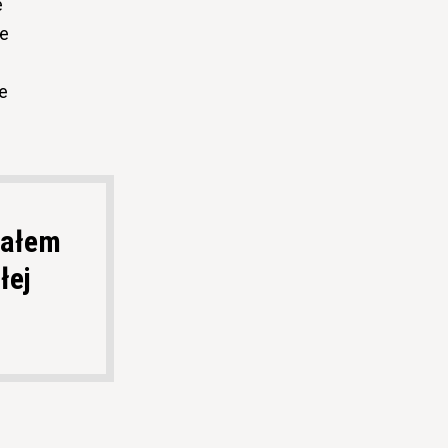
e
ze
ie
iałem
łej