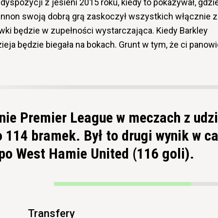
yspozycji z jesieni 2015 roku, kiedy to pokazywał, gdzi
i Lennon swoją dobrą grą zaskoczył wszystkich włącznie 
ki będzie w zupełności wystarczająca. Kiedy Barkley
dzieja będzie biegała na bokach. Grunt w tym, że ci panow
nie Premier League w meczach z udz
 114 bramek. Był to drugi wynik w ca
po West Hamie United (116 goli).
Transfery