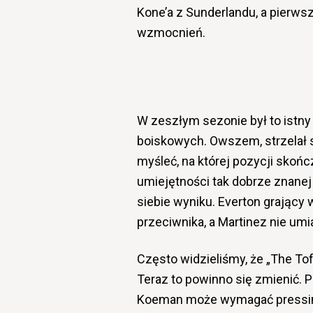
Kone’a z Sunderlandu, a pierws
wzmocnień.
W zeszłym sezonie był to istny
boiskowych. Owszem, strzelał sp
myśleć, na której pozycji skończ
umiejętności tak dobrze znane
siebie wyniku. Everton grający 
przeciwnika, a Martinez nie umia
Często widzieliśmy, że „The Toff
Teraz to powinno się zmienić.
Koeman może wymagać pressingu