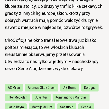
klubie ze stolicy. Do drużyny trafiło kilka ciekawych
graczy z innych lig europejskich, którzy przy
dobrych wiatrach mają pomóc walczyć drużynie
nawet o miejsce w najlepszej czwórce rozgrywek.
Choć oficjalne okno transferowe trwa już blisko
półtora miesiąca, to we włoskich klubach
nieustannie obserwujemy przetasowania.
Utwierdza to nas tylko w jednym – nadchodzący
sezon Serie A będzie niezwykle ciekawy.
AC Milan
Andreas Skov Olsen
AS Roma
Bologna
Inter Mediolan
Juventus
Konstantinos Manolas
Lazio Rzym
Matthijs de Ligt
Sassuolo
Serie A