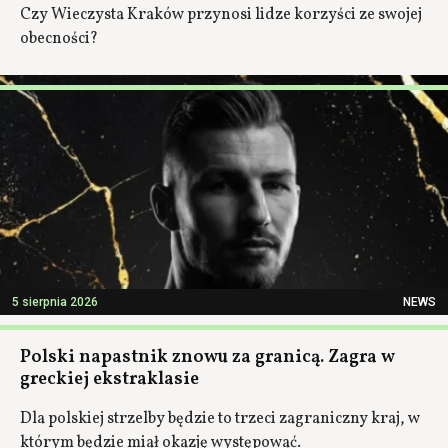
Czy Wieczysta Kraków przynosi lidze korzyści ze swojej
obecności?
5 sierpnia 2026
NEWS
Polski napastnik znowu za granicą. Zagra w
greckiej ekstraklasie
Dla polskiej strzelby będzie to trzeci zagraniczny kraj, w
którym będzie miał okazję występować.