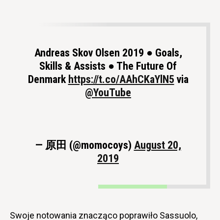
Andreas Skov Olsen 2019 ● Goals,
Skills & Assists ● The Future Of
Denmark
https://t.co/AAhCKaYlN5
via
@YouTube
— 原田 (@momocoys)
August 20,
2019
Swoje notowania znacząco poprawiło Sassuolo,