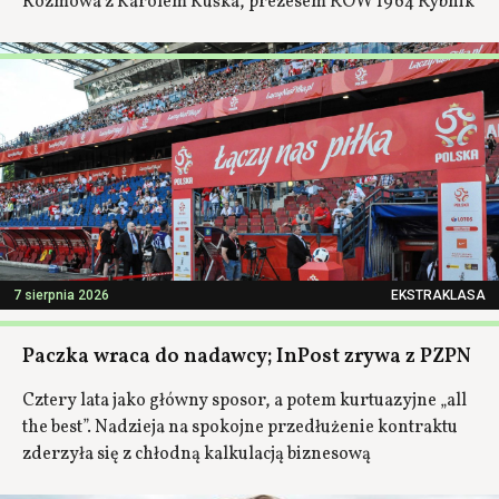
Rozmowa z Karolem Kuśka, prezesem ROW 1964 Rybnik
7 sierpnia 2026
EKSTRAKLASA
Paczka wraca do nadawcy; InPost zrywa z PZPN
Cztery lata jako główny sposor, a potem kurtuazyjne „all
the best”. Nadzieja na spokojne przedłużenie kontraktu
zderzyła się z chłodną kalkulacją biznesową