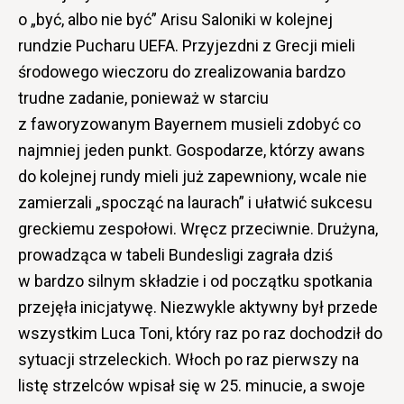
o „być, albo nie być” Arisu Saloniki w kolejnej
rundzie Pucharu UEFA. Przyjezdni z Grecji mieli
środowego wieczoru do zrealizowania bardzo
trudne zadanie, ponieważ w starciu
z faworyzowanym Bayernem musieli zdobyć co
najmniej jeden punkt. Gospodarze, którzy awans
do kolejnej rundy mieli już zapewniony, wcale nie
zamierzali „spocząć na laurach” i ułatwić sukcesu
greckiemu zespołowi. Wręcz przeciwnie. Drużyna,
prowadząca w tabeli Bundesligi zagrała dziś
w bardzo silnym składzie i od początku spotkania
przejęła inicjatywę. Niezwykle aktywny był przede
wszystkim Luca Toni, który raz po raz dochodził do
sytuacji strzeleckich. Włoch po raz pierwszy na
listę strzelców wpisał się w 25. minucie, a swoje