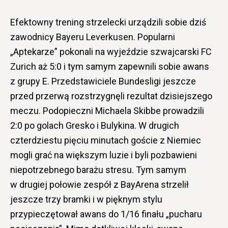
Efektowny trening strzelecki urządzili sobie dziś
zawodnicy Bayeru Leverkusen. Popularni
„Aptekarze” pokonali na wyjeździe szwajcarski FC
Zurich aż 5:0 i tym samym zapewnili sobie awans
z grupy E. Przedstawiciele Bundesligi jeszcze
przed przerwą rozstrzygnęli rezultat dzisiejszego
meczu. Podopieczni Michaela Skibbe prowadzili
2:0 po golach Gresko i Bulykina. W drugich
czterdziestu pięciu minutach goście z Niemiec
mogli grać na większym luzie i byli pozbawieni
niepotrzebnego barażu stresu. Tym samym
w drugiej połowie zespół z BayArena strzelił
jeszcze trzy bramki i w pięknym stylu
przypieczętował awans do 1/16 finału „pucharu