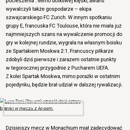
pocieszenia”. Mimo dotkliwej klęski, awans
wywalczyli także gospodarze – ekipa
szwajcarskiego FC Zurich. W innym spotkaniu
grupy E, francuska FC Toulouse, która nie miała już
najmniejszych szans na wywalczenie promocji do
gry w kolejnej rundzie, wygrała na własnym boisku
ze Spartakiem Moskwa 2:1. Francuscy piłkarze
zdobyli dziś pierwsze i zarazem ostatnie punkty
w tegorocznej przygodnie z Pucharem UEFA.
Z kolei Spartak Moskwa, mimo porażki w ostatnim
pojedynku, będzie brał udział w dalszej rywalizacji.
Luca Toni (Bayern) strzelił dziś cztery
bramki w meczu z Arisem. (fot. sport1.nl)
Dzisiejszy mecz w Monachium miał zadecydować