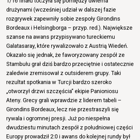
1/16 finału toczyła się pomiędzy dwiema
drużynami (wcześniej udział w dalszej fazie
rozgrywek zapewniły sobie zespoły Girondins
Bordeaux i Helsingborga – przyp. red.). Największe
szanse na awans przypisywano tureckiemu
Galatasaray, które rywalizowało z Austrią Wiedeń.
Okazało się jednak, że faworyzowany zespół ze
Stambułu grał dziś bardzo przeciętnie i ostatecznie
zaledwie zremisował z outsiderem grupy. Taki
rezultat spotkania w Turcji bardzo szeroko
„otworzył drzwi szczęścia” ekipie Panioniosu
Ateny. Grecy grali wprawdzie z liderem tabeli –
Girondins Bordeaux, lecz nie przestraszyli się
rywala i ogromnej presji. Już po niespełna
dwudziestu minutach zespół z południowej części
Europy prowadził 2:0 i awans do kolejnej rundy był