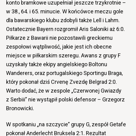
konto bramkowe uzupełniał jeszcze trzykrotnie –
w 38., 64. i 65. minucie. W końcówce meczu gole
dla bawarskiego klubu zdobyli także Lell i Lahm.
Ostatecznie Bayern rozgromił Aris Saloniki aż 6:0.
Piłkarze z Bawarii nie pozostawili greckiemu
zespołowi wątpliwość, jakie jest ich obecne
miejsce w piłkarskim szeregu. Awans z grupy F
uzyskały także ekipy angielskiego Boltonu
Wanderers, oraz portugalskiego Sportingu Braga,
który pokonał dziś Crvenę Zvezdę Belgrad 2:0.
Warto dodać, że w zespole „Czerwonej Gwiazdy
z Serbiii” nie wystąpił polski defensor – Grzegorz
Bronowicki.
W spotkaniu „na szczycie” grupy G, zespół Getafe
pokonał Anderlecht Bruksela 2:1. Rezultat