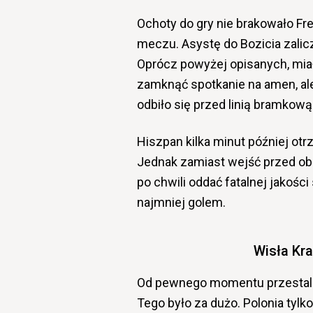
Ochoty do gry nie brakowało Fr
meczu. Asystę do Bozicia zalicz
Oprócz powyżej opisanych, miał
zamknąć spotkanie na amen, ale
odbiło się przed linią bramkową
Hiszpan kilka minut później otrz
Jednak zamiast wejść przed obr
po chwili oddać fatalnej jakośc
najmniej golem.
Wisła Kr
Od pewnego momentu przestaliś
Tego było za dużo. Polonia tylk