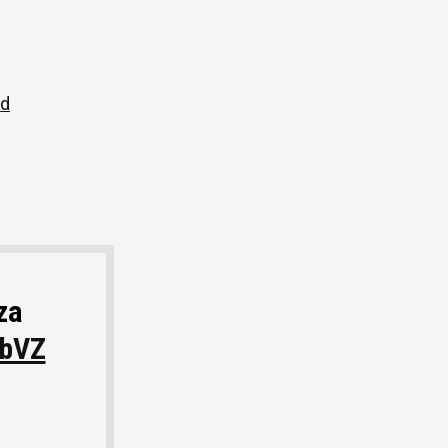
ed
za
ibVZ