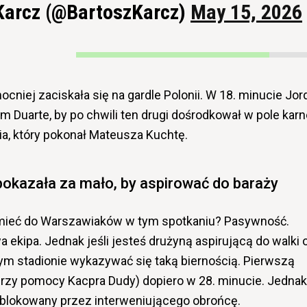
Karcz (@BartoszKarcz)
May 15, 2026
cniej zaciskała się na gardle Polonii. W 18. minucie Jor
m Duarte, by po chwili ten drugi dośrodkował w pole karn
a, który pokonał Mateusza Kuchtę.
okazała za mało, by aspirować do baraży
 mieć do Warszawiaków w tym spotkaniu? Pasywność.
a ekipa. Jednak jeśli jesteś drużyną aspirującą do walki 
ym stadionie wykazywać się taką biernością. Pierwszą
(przy pomocy Kacpra Dudy) dopiero w 28. minucie. Jednak
ablokowany przez interweniującego obrońcę.