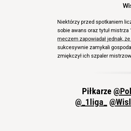
Wi
Niektórzy przed spotkaniem licz
sobie awans oraz tytuł mistrza 
meczem zapowiadał jednak, że 
sukcesywnie zamykali gospodarz
zmiękczył ich szpaler mistrzow
Piłkarze
@Pol
@_1liga_
@Wis