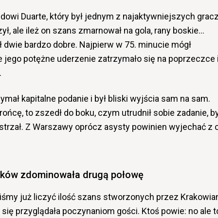
edowi Duarte, który był jednym z najaktywniejszych grac
ył, ale ileż on szans zmarnował na gola, rany boskie…
 dwie bardzo dobre. Najpierw w 75. minucie mógł
 jego potężne uderzenie zatrzymało się na poprzeczce 
.
ymał kapitalne podanie i był bliski wyjścia sam na sam.
ońcę, to zszedł do boku, czym utrudnił sobie zadanie, b
i strzał. Z Warszawy oprócz asysty powinien wyjechać z 
aków zdominowała drugą połowę
my już liczyć ilość szans stworzonych przez Krakowia
o się przyglądała poczynaniom gości. Ktoś powie: no ale t