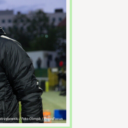
trzębowski / Foto Olimpik / PressFocus