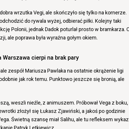
dobra wrzutka Vegi, ale skończyło się tylko na kornerze.
chodzić do rywala wyżej, odbierać piłki. Kolejny taki
kcję Polonii, jednak Dadok poturlał prosto w bramkarza. 
azji, ale poprawa była wyraźna gołym okiem.
a Warszawa cierpi na brak pary
le zespół Mariusza Pawlaka na ostatnie okrążenie ligi
odobnie jak rok temu. Punktowo jeszcze się bronią, ale
wszą, weszli nieźle, z animuszem. Próbował Vega z boku,
wrotki złożył się Łukasz Zjawiński, a jakoś po godzinie
 Vega. Świetną szansę miał Salihu, ale tu refleksem wykaz
kanie Patryk Letkiewicz.