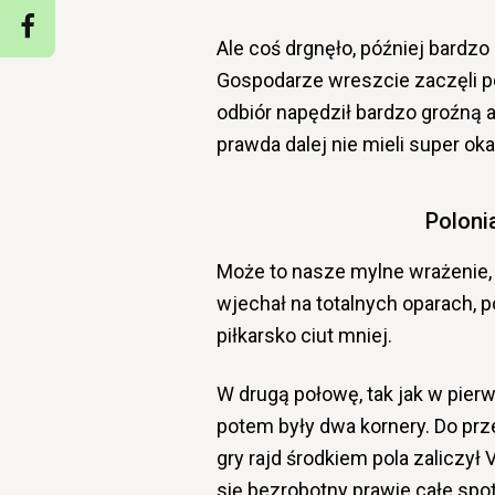
Ale coś drgnęło, później bardzo 
Gospodarze wreszcie zaczęli pod
odbiór napędził bardzo groźną a
prawda dalej nie mieli super ok
Poloni
Może to nasze mylne wrażenie, a
wjechał na totalnych oparach, p
piłkarsko ciut mniej.
W drugą połowę, tak jak w pier
potem były dwa kornery. Do prze
gry rajd środkiem pola zaliczył
się bezrobotny prawie całe spot