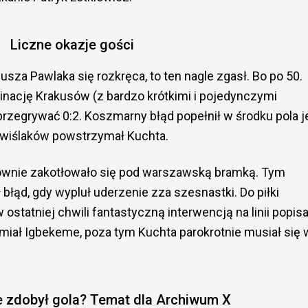
Liczne okazje gości
usza Pawlaka się rozkręca, to ten nagle zgasł. Bo po 50.
nację Krakusów (z bardzo krótkimi i pojedynczymi
przegrywać 0:2. Koszmarny błąd popełnił w środku pola j
 wiślaków powstrzymał Kuchta.
ownie zakotłowało się pod warszawską bramką. Tym
łąd, gdy wypluł uderzenie zza szesnastki. Do piłki
ostatniej chwili fantastyczną interwencją na linii popisa
 miał Igbekeme, poza tym Kuchta parokrotnie musiał się 
e zdobył gola? Temat dla Archiwum X