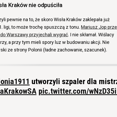
sła Kraków nie odpuściła
yli pewnie na to, że skoro Wisła Kraków zaklepała już
1. ligi, to może trochę spuszczą z tonu.
Mariusz Jop prz
do Warszawy przyjechali wygrać
. I nie skłamał. Wiślacy
y, a przy tym mieli spory luz w budowaniu akcji. Nie
ski ze strony Polonii (ładne zachowanie, szacunek).
onia1911
utworzyli szpaler dla mistr
laKrakowSA
pic.twitter.com/wNzD35