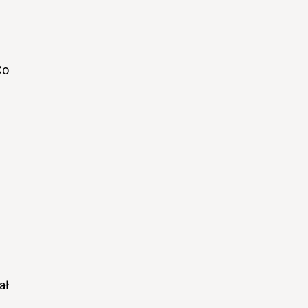
Co
ał