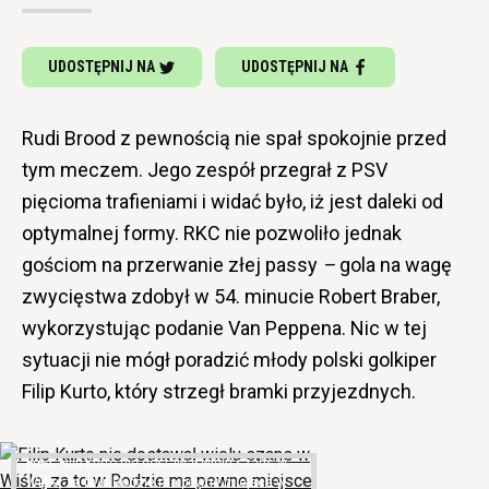
UDOSTĘPNIJ NA
UDOSTĘPNIJ NA
Rudi Brood z pewnością nie spał spokojnie przed
tym meczem. Jego zespół przegrał z PSV
pięcioma trafieniami i widać było, iż jest daleki od
optymalnej formy. RKC nie pozwoliło jednak
gościom na przerwanie złej passy
–
gola na wagę
zwycięstwa zdobył w 54. minucie Robert Braber,
wykorzystując podanie Van Peppena. Nic w tej
sytuacji nie mógł poradzić młody polski golkiper
Filip Kurto, który strzegł bramki przyjezdnych.
Filip Kurto nie dostawał wielu szans w
Wiśle, za to w Rodzie ma pewne miejsce w