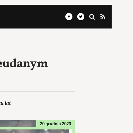
ieudanym
u lat
20 grudnia 2023