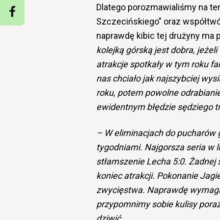
Dlatego porozmawialiśmy na te
Szczecińskiego” oraz współtwór
naprawdę kibic tej drużyny ma
kolejką górską jest dobra, jeżeli
atrakcje spotkały w tym roku f
nas chciało jak najszybciej wy
roku, potem powolne odrabianie
ewidentnym błędzie sędziego tr
– W eliminacjach do pucharów 
tygodniami. Najgorsza seria w li
stłamszenie Lecha 5:0. Żadnej st
koniec atrakcji. Pokonanie Jagie
zwycięstwa. Naprawdę wymagało 
przypomnimy sobie kulisy poraż
dziwić
.