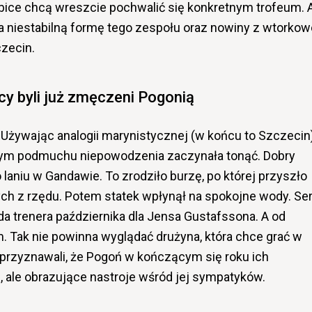
ibice chcą wreszcie pochwalić się konkretnym trofeum. 
na niestabilną formę tego zespołu oraz nowiny z wtorkow
zecin.
y byli już zmęczeni Pogonią
Używając analogii marynistycznej (w końcu to Szczecin)
ednym podmuchu niepowodzenia zaczynała tonąć. Dobry
 laniu w Gandawie. To zrodziło burzę, po której przyszło
h z rzędu. Potem statek wpłynął na spokojne wody. Ser
 trenera października dla Jensa Gustafssona. A od
. Tak nie powinna wyglądać drużyna, która chce grać w
ż przyznawali, że Pogoń w kończącym się roku ich
 ale obrazujące nastroje wśród jej sympatyków.