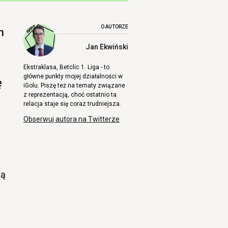
O AUTORZE
n
Jan Ekwiński
Ekstraklasa, Betclic 1. Liga - to
główne punkty mojej działalności w
ę
iGolu. Piszę też na tematy związane
z reprezentacją, choć ostatnio ta
relacja staje się coraz trudniejsza.
Obserwuj autora na Twitterze
ką