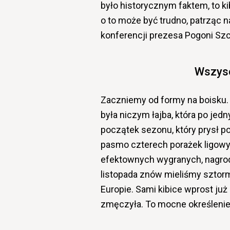
było historycznym faktem, to k
o to może być trudno, patrząc 
konferencji prezesa Pogoni Szc
Wszysc
Zaczniemy od formy na boisku. 
była niczym łajba, która po j
początek sezonu, który prysł po
pasmo czterech porażek ligowyc
efektownych wygranych, nagroda
listopada znów mieliśmy sztorm
Europie. Sami kibice wprost ju
zmęczyła. To mocne określenie,