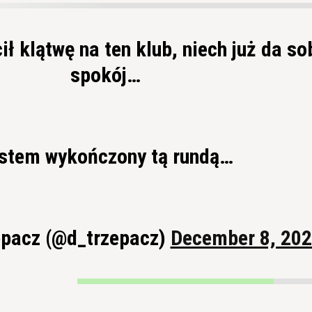
ił klątwę na ten klub, niech już da so
spokój…
stem wykończony tą rundą…
epacz (@d_trzepacz)
December 8, 20