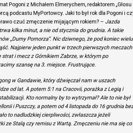
mat Pogoni z Michałem Elmerychem, redaktorem „Głosu
cą podcastu MyPortowcy. Jaki to był rok dla Pogoni i cz
 prawo czuć zmęczenie mijającym rokiem? –
Jazda
 trwa kilka minut, a nie od stycznia do grudnia. A takie
anów „Dumy Pomorza”. Nic dziwnego, że pod koniec wielu
siąść. Najpierw jeden punkt w trzech pierwszych meczach
 strat i mecz z Górnikiem Zabrze, w którym po
acimy szansę na 3. miejsce. Frustrujące.
gong w Gandawie, który dźwięczał nam w uszach
dze od lat. A potem 5:1 na Cracovii, porażka z Legią i
abilizacji. Kto normalny by to wytrzymał? Ale to nie był
llonii i Puszczy, a potem od 4 listopada do 16 grudnia be
to nadludzkiej cierpliwości, zwłaszcza jeżeli
ki ze Stalą czy remisu z Wartą. Zmęczeniu nie ma się co