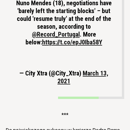
Nuno Mendes (18), negotiations have
'barely left the starting blocks' – but
could 'resume truly' at the end of the
season, according to
@Record_Portugal
. More
below:
https://t.co/epJ0Iba58Y
— City Xtra (@City_Xtra)
March 13,
2021
***