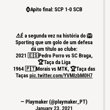
⌚️Apito final: SCP 1-0 SCB
⚠️É a segunda vez na história do 🦁
Sporting que um golo de um defesa
dá um título ao clube:
2021 🇪🇸Pedro Porro vs SC Braga,
🏆Taça da Liga
1964 🇵🇹Morais vs MTK, 🏆Taça das
Taças
pic.twitter.com/YVMIzbM0H7
— Playmaker (@playmaker_PT)
January 23, 2021