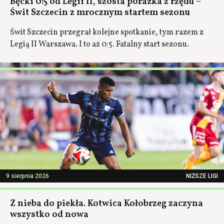
Bęcki 0:5 od Legii II, szósta porażka z rzędu –
Świt Szczecin z mrocznym startem sezonu
Świt Szczecin przegrał kolejne spotkanie, tym razem z
Legią II Warszawa. I to aż 0:5. Fatalny start sezonu.
9 sierpnia 2026
NIŻSZE LIGI
Z nieba do piekła. Kotwica Kołobrzeg zaczyna
wszystko od nowa