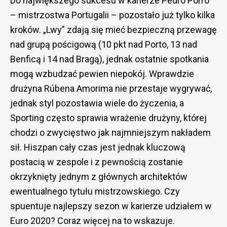
Do największego sukcesu w karierze Pedro Porro
– mistrzostwa Portugalii – pozostało już tylko kilka
kroków. „Lwy” zdają się mieć bezpieczną przewagę
nad grupą pościgową (10 pkt nad Porto, 13 nad
Benficą i 14 nad Bragą), jednak ostatnie spotkania
mogą wzbudzać pewien niepokój. Wprawdzie
drużyna R
ú
bena Amorima nie przestaje wygrywać,
jednak styl pozostawia wiele do życzenia, a
Sporting często sprawia wrażenie drużyny, której
chodzi o zwycięstwo jak najmniejszym nakładem
sił. Hiszpan cały czas jest jednak kluczową
postacią w zespole i z pewnością zostanie
okrzyknięty jednym z głównych architektów
ewentualnego tytułu mistrzowskiego. Czy
spuentuje najlepszy sezon w karierze udziałem w
Euro 2020? Coraz więcej na to wskazuje.