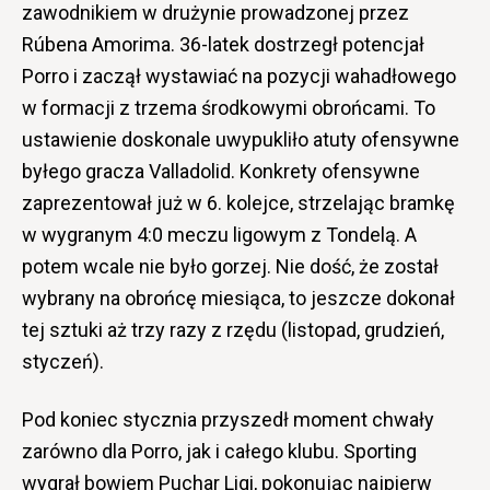
zawodnikiem w drużynie prowadzonej przez
R
ú
bena Amorima. 36-latek dostrzegł potencjał
Porro i zaczął wystawiać na pozycji wahadłowego
w formacji z trzema środkowymi obrońcami. To
ustawienie doskonale uwypukliło atuty ofensywne
byłego gracza Valladolid. Konkrety ofensywne
zaprezentował już w 6. kolejce, strzelając bramkę
w wygranym 4:0 meczu ligowym z Tondelą. A
potem wcale nie było gorzej. Nie dość, że został
wybrany na obrońcę miesiąca, to jeszcze dokonał
tej sztuki aż trzy razy z rzędu (listopad, grudzień,
styczeń).
Pod koniec stycznia przyszedł moment chwały
zarówno dla Porro, jak i całego klubu. Sporting
wygrał bowiem Puchar Ligi, pokonując najpierw