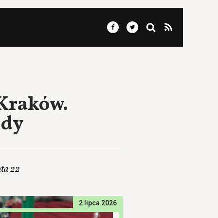
 Kraków.
zdy
ta 22
2 lipca 2026