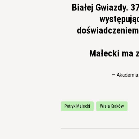
Białej Gwiazdy. 3
występując
doświadczeniem 
Małecki ma 
— Akademia 
Patryk Małecki
Wisła Kraków