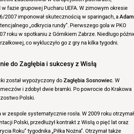
l w fazie grupowej Pucharu UEFA. W zimowym okresie
/2007 imponował skutecznością w sparingach, a
Adam
tencjalnego „odkrycia rundy”. Pierwszego gola w PKO
07 roku w spotkaniu z Górnikiem Zabrze. Niedługo późni
rzałkowej, co wykluczyło go z gry na kilka tygodni.
ie do Zagłębia i sukcesy z Wisłą
cki został wypożyczony do
Zagłębia Sosnowiec
. W
1 meczów i zdobył dwie bramki. Po powrocie do Krakowa
zostwo Polski.
a w zespole systematycznie rosła. W 2009 roku otrzymał
cji Polski, przedłużył kontrakt z Wisłą o pięć lat oraz
ycia Roku” tygodnika „Piłka Nożna”. Otrzymał także