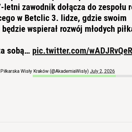
7-letni zawodnik dołącza do zespołu r
ego w Betclic 3. lidze, gdzie swoim
będzie wspierał rozwój młodych piłk
za sobą…
pic.twitter.com/wADJRvQe
Piłkarska Wisły Kraków (@AkademiaWisly)
July 2, 2026