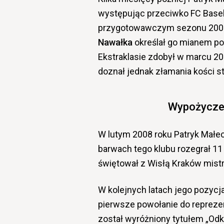
występując przeciwko FC Base
przygotowawczym sezonu 2006
Nawałka
określał go mianem po
Ekstraklasie zdobył w marcu 20
doznał jednak złamania kości st
Wypożyczen
W lutym 2008 roku Patryk Małe
barwach tego klubu rozegrał 1
świętował z Wisłą Kraków mistr
W kolejnych latach jego pozycj
pierwsze powołanie do reprezenta
został wyróżniony tytułem „Odkr