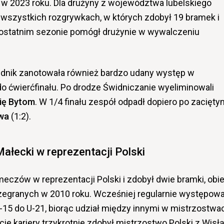
ył w 2023 roku. Dla drużyny z województwa lubelskiego
 wszystkich rozgrywkach, w których zdobył 19 bramek i
ostatnim sezonie pomógł drużynie w wywalczeniu
dnik zanotowała również bardzo udany występ w
do ćwierćfinału. Po drodze Świdniczanie wyeliminowali
ię Bytom
. W 1/4 finału zespół odpadł dopiero po zacięty
wa
(1:2).
Małecki w reprezentacji Polski
meczów w reprezentacji Polski i zdobył dwie bramki, obi
zegranych w 2010 roku. Wcześniej regularnie występowa
15 do U-21, biorąc udział między innymi w mistrzostwa
cie kariery trzykrotnie zdobył mistrzostwo Polski z Wisł