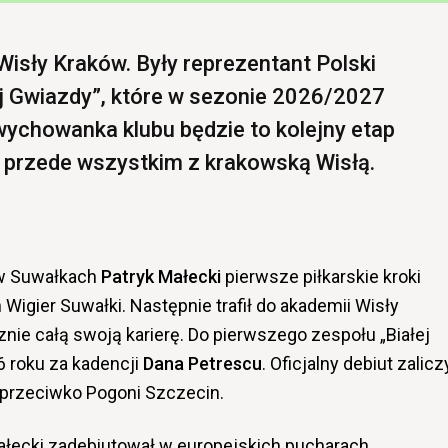
Wisły Kraków. Były reprezentant Polski
ej Gwiazdy”, które w sezonie 2026/2027
 wychowanka klubu będzie to kolejny etap
j przede wszystkim z krakowską Wisłą.
 w Suwałkach
Patryk Małecki
pierwsze piłkarskie kroki
 Wigier Suwałki. Następnie trafił do akademii Wisły
znie całą swoją karierę. Do pierwszego zespołu „Białej
6 roku za kadencji
Dana Petrescu
. Oficjalny debiut zalicz
przeciwko Pogoni Szczecin.
Małecki zadebiutował w europejskich pucharach,