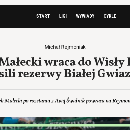
START
LIGI
WYWIADY
CYKLE
Michał Rejmoniak
Małecki wraca do Wisły
sili rezerwy Białej Gwia
yk Małecki po rozstaniu z Avią Świdnik powraca na Reymon