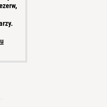
ezerw,
arzy.
Ru