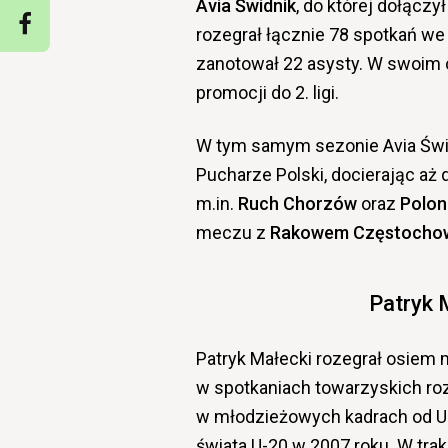
Avia Świdnik
, do której dołącz
rozegrał łącznie 78 spotkań we
zanotował 22 asysty. W swoim 
promocji do 2. ligi.
W tym samym sezonie Avia Świ
Pucharze Polski, docierając aż 
m.in.
Ruch Chorzów
oraz
Polon
meczu z
Rakowem Częstocho
Patryk 
Patryk Małecki rozegrał osiem 
w spotkaniach towarzyskich ro
w młodzieżowych kadrach od U-
świata U-20 w 2007 roku. W trak