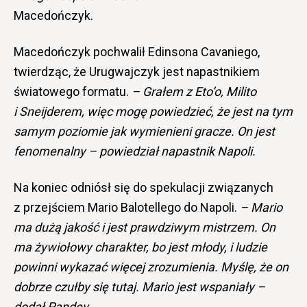
Macedończyk.
Macedończyk pochwalił Edinsona Cavaniego,
twierdząc, że Urugwajczyk jest napastnikiem
światowego formatu.
–
Grałem z Eto’o, Milito
i Sneijderem, więc mogę powiedzieć, że jest na tym
samym poziomie jak wymienieni gracze. On jest
fenomenalny – powiedział napastnik Napoli.
Na koniec odniósł się do spekulacji związanych
z przejściem Mario Balotellego do Napoli.
–
Mario
ma dużą jakość i jest prawdziwym mistrzem. On
ma żywiołowy charakter, bo jest młody, i ludzie
powinni wykazać więcej zrozumienia. Myślę, że on
dobrze czułby się tutaj. Mario jest wspaniały –
dodał Pandev.