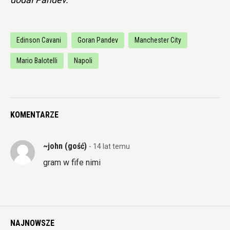
Edinson Cavani
Goran Pandev
Manchester City
Mario Balotelli
Napoli
KOMENTARZE
~john (gość)
- 14 lat temu
gram w fife nimi
NAJNOWSZE