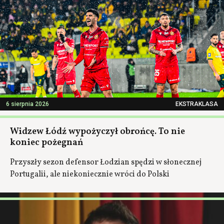
6 sierpnia 2026
EKSTRAKLASA
Widzew Łódź wypożyczył obrońcę. To nie
koniec pożegnań
Przyszły sezon defensor Łodzian spędzi w słonecznej
Portugalii, ale niekoniecznie wróci do Polski