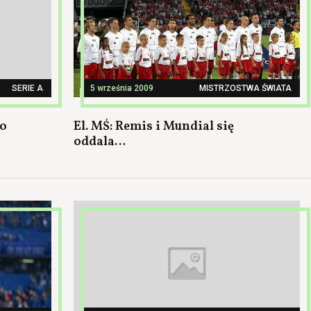
SERIE A
5 września 2009
MISTRZOSTWA ŚWIATA
do
El. MŚ: Remis i Mundial się
oddala…