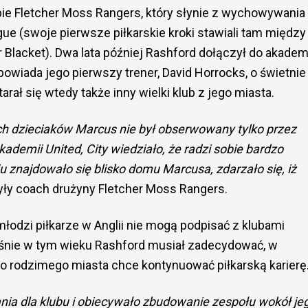
bie Fletcher Moss Rangers, który słynie z wychowywania
ue (swoje pierwsze piłkarskie kroki stawiali tam między
 Blacket). Dwa lata później Rashford dołączył do akadem
owiada jego pierwszy trener, David Horrocks, o świetnie
rał się wtedy także inny wielki klub z jego miasta.
h dzieciaków Marcus nie był obserwowany tylko przez
kademii United, City wiedziało, że radzi sobie bardzo
u znajdowało się blisko domu Marcusa, zdarzało się, iż
ły coach drużyny Fletcher Moss Rangers.
łodzi piłkarze w Anglii nie mogą podpisać z klubami
łaśnie w tym wieku Rashford musiał zadecydować, w
o rodzimego miasta chce kontynuować piłkarską karierę
nia dla klubu i obiecywało zbudowanie zespołu wokół je