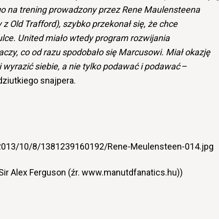
go na trening prowadzony przez Rene Maulensteena
 Old Trafford), szybko przekonał się, że chce
ce. United miało wtedy program rozwijania
aczy, co od razu spodobało się Marcusowi. Miał okazję
 i wyrazić siebie, a nie tylko podawać i podawać
–
ziutkiego snajpera.
/2013/10/8/1381239160192/Rene-Meulensteen-014.jpg
Sir Alex Ferguson (źr. www.manutdfanatics.hu))