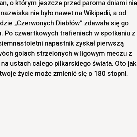
n, o którym jeszcze przed paroma dniami ni
 nazwiska nie było nawet na Wikipedii, a od
adzie „Czerwonych Diabłów” zdawała się go
a. Po czwartkowych trafieniach w spotkaniu z
siemnastoletni napastnik zyskał pierwszą
dwóch golach strzelonych w ligowym meczu z
 na ustach całego piłkarskiego świata. Oto jak
twoje życie może zmienić się o 180 stopni.