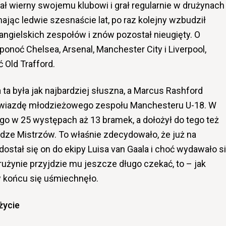
ł wierny swojemu klubowi i grał regularnie w drużynach
jąc ledwie szesnaście lat, po raz kolejny wzbudził
ngielskich zespołów i znów pozostał nieugięty. O
ponoć Chelsea, Arsenal, Manchester City i Liverpool,
 Old Trafford.
a ta była jak najbardziej słuszna, a Marcus Rashford
gwiazdę młodzieżowego zespołu Manchesteru U-18. W
go w 25 występach aż 13 bramek, a dołożył do tego też
idze Mistrzów. To właśnie zdecydowało, że już na
stał się on do ekipy Luisa van Gaala i choć wydawało si
rużynie przyjdzie mu jeszcze długo czekać, to – jak
w końcu się uśmiechnęło.
 życie