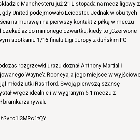
składzie Manchesteru już 21 Listopada na mecz ligowy z
ej, gdy United podejmowało Leicester. Jednak w obu tych
ścia na murawę i na pierwszy kontakt z piłką w meczu
ł czekać aż do minionego czwartku, kiedy to „Czerwone
wym spotkaniu 1/16 finału Ligi Europy z duńskim FC
dczas rozgrzewki urazu doznał Anthony Martial i
jowanego Wayne’a Rooneya, a jego miejsce w wyjściowe
jął młodziutki Rashford. Swoją pierwszą szansę
ystał wręcz idealnie i w wygranym 5:1 meczu z
 bramkarza rywali.
ch?v=o1l3MRc1tQY