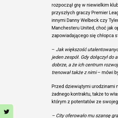
rozpoczął grę w niewielkim klu
przyszłych graczy Premier Leag
innymi Danny Welbeck czy Tyler
Manchesteru United, choć jak op
zapowiadającego się chłopca sta
–
Jak większość utalentowanyc
jeden zespół. Gdy dołączył do a
dobrze, a że ich centrum rozwoj
trenował także z nimi
– mówi by
Przed dziewiątymi urodzinami m
żadnego kontraktu, także to w
którym z potentatów ze swojeg
– City oferowało mu szansę gra