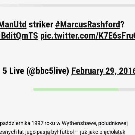
ManUtd
striker
#MarcusRashford
?
q9BditQmTS
pic.twitter.com/K7E6sFr
 5 Live (@bbc5live)
February 29, 201
1 października 1997 roku w Wythenshawe, południowej
nych lat jego pasją był futbol – już jako pięciolatek