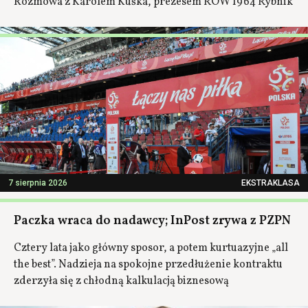
Rozmowa z Karolem Kuśka, prezesem ROW 1964 Rybnik
7 sierpnia 2026
EKSTRAKLASA
Paczka wraca do nadawcy; InPost zrywa z PZPN
Cztery lata jako główny sposor, a potem kurtuazyjne „all
the best”. Nadzieja na spokojne przedłużenie kontraktu
zderzyła się z chłodną kalkulacją biznesową