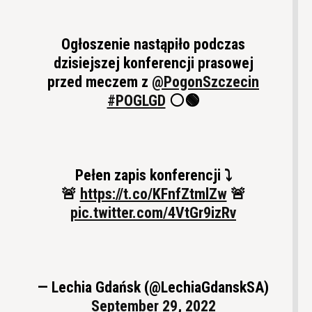
Ogłoszenie nastąpiło podczas
dzisiejszej konferencji prasowej
przed meczem z
@PogonSzczecin
#POGLGD
⚪🟢
Pełen zapis konferencji ⤵
🚨
https://t.co/KFnfZtmlZw
🚨
pic.twitter.com/4VtGr9izRv
— Lechia Gdańsk (@LechiaGdanskSA)
September 29, 2022