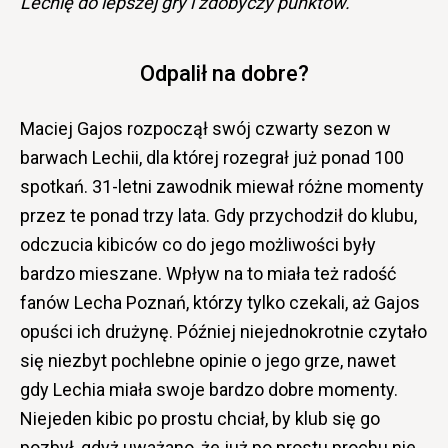
Lechię do lepszej gry i zdobyczy punktów.
Odpalił na dobre?
Maciej Gajos rozpoczął swój czwarty sezon w
barwach Lechii, dla której rozegrał już ponad 100
spotkań. 31-letni zawodnik miewał różne momenty
przez te ponad trzy lata. Gdy przychodził do klubu,
odczucia kibiców co do jego możliwości były
bardzo mieszane. Wpływ na to miała też radość
fanów Lecha Poznań, którzy tylko czekali, aż Gajos
opuści ich drużynę. Później niejednokrotnie czytało
się niezbyt pochlebne opinie o jego grze, nawet
gdy Lechia miała swoje bardzo dobre momenty.
Niejeden kibic po prostu chciał, by klub się go
pozbył, gdyż uważano, że już po prostu prochu nie