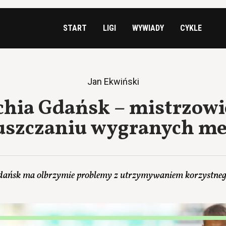
START
LIGI
WYWIADY
CYKLE
Jan Ekwiński
chia Gdańsk – mistrzowi
szczaniu wygranych m
dańsk ma olbrzymie problemy z utrzymywaniem korzystne