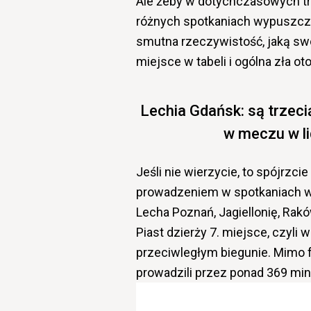
Ale żeby w dotychczasowych tr
różnych spotkaniach wypuszczać
smutna rzeczywistość, jaką sw
miejsce w tabeli i ogólna zła ot
Lechia Gdańsk: są trzec
w meczu w li
Jeśli nie wierzycie, to spójrzci
prowadzeniem w spotkaniach w
Lecha Poznań, Jagiellonię, Rak
Piast dzierży 7. miejsce, czyl
przeciwległym biegunie. Mimo 
prowadzili przez ponad 369 min