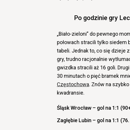
Po godzinie gry Lec
„Biało-zieloni” do pewnego mom
połowach stracili tylko siedem
tabeli. Jednak to, co się dziej
gry, trudno racjonalnie wytłu
gwizdka stracili aż 16 goli. D
30 minutach o pięć bramek mni
Częstochowa
. Znów na szybko z
kwadransie.
Śląsk Wrocław – gol na 1:1 (90
Zagłębie Lubin – gol na 1:1 (76.