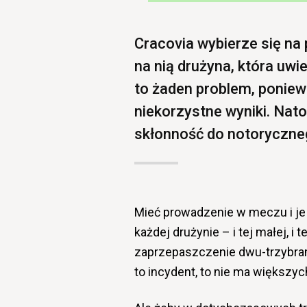
Cracovia wybierze się na
na nią drużyna, która uwi
to żaden problem, poniewa
niekorzystne wyniki. Nat
skłonność do notoryczn
Mieć prowadzenie w meczu i je 
każdej drużynie – i tej małej, i
zaprzepaszczenie dwu-trzybramk
to incydent, to nie ma większy