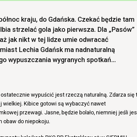
 północ kraju, do Gdańska. Czekać będzie tam
elbia strzelać gola jako pierwsza. Dla „Pasów”
ż jak nikt w tej lidze umie odwracać
omiast Lechia Gdańsk ma nadnaturalną
ego wypuszczania wygranych spotkań…
ostatecznie wypuścić jest rzeczą naturalną. Zdarza się 
 tej wielkiej. Kibice gotowi są wybaczyć nawet
owej przewagi. Jasne, będzie bolało, niemniej jeśli jes
ch obaw do niepokoju.