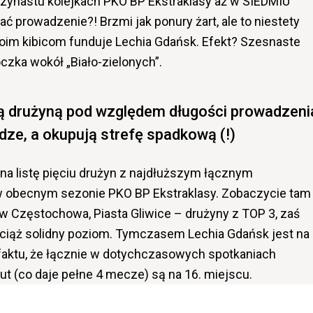
zynastu kolejkach PKO BP Ekstraklasy aż w SIEDMIU
 prowadzenie?! Brzmi jak ponury żart, ale to niestety
oim kibicom funduje Lechia Gdańsk. Efekt? Szesnaste
oczka wokół „Biało-zielonych”.
ią drużyną pod względem długości prowadzeni
dze, a okupują strefę spadkową (!)
e na listę pięciu drużyn z najdłuższym łącznym
 obecnym sezonie PKO BP Ekstraklasy. Zobaczycie tam
ów Częstochowa, Piasta Gliwice – drużyny z TOP 3, zaś
i wciąż solidny poziom. Tymczasem Lechia Gdańsk jest na
faktu, że łącznie w dotychczasowych spotkaniach
ut (co daje pełne 4 mecze) są na 16. miejscu.