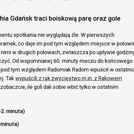
hia Gdańsk traci boiskową parę oraz gole
entu spotkania nie wyglądają źle. W pierwszych
 bramek, co daje im pod tym względem miejsce w połowi
e z nimi w drugich połowach, zwłaszcza po upływie godzin
maczyć. Od wspomnianej 60. minuty meczu do końcowego
rugi pod tym względem Radomiak Radom wpuścił w ostatni
ej. Tak
wypuścili z rąk zwycięstwo m.in. z Rakowem
obaczcie, ile goli dali sobie wbić tylko w ostatnim
+2. minuta)
 minuta)