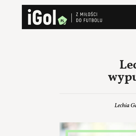
Le
wypu
Lechia G