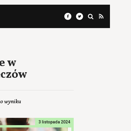
e w
eczów
go wyniku
3 listopada 2024