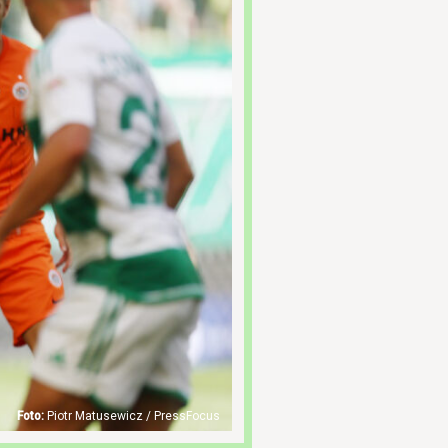
Piotr Matusewicz / PressFocus