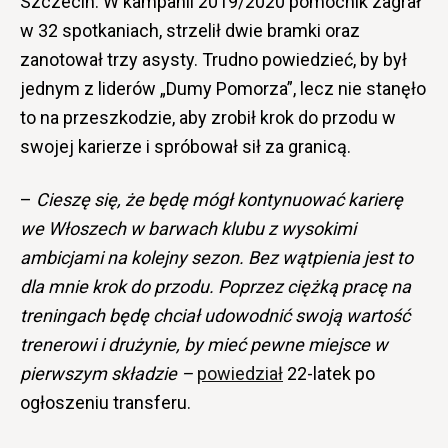
Szczecin. W kampanii 2019/2020 pomocnik zagrał
w 32 spotkaniach, strzelił dwie bramki oraz
zanotował trzy asysty. Trudno powiedzieć, by był
jednym z liderów „Dumy Pomorza”, lecz nie stanęło
to na przeszkodzie, aby zrobił krok do przodu w
swojej karierze i spróbował sił za granicą.
–
Cieszę się, że będę mógł kontynuować karierę
we Włoszech w barwach klubu z wysokimi
ambicjami na kolejny sezon. Bez wątpienia jest to
dla mnie krok do przodu. Poprzez ciężką pracę na
treningach będę chciał udowodnić swoją wartość
trenerowi i drużynie, by mieć pewne miejsce w
pierwszym składzie –
powiedział
22-latek po
ogłoszeniu transferu.