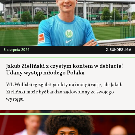
8 sierpnia 2026
2. BUNDESLIGA
Jakub Zieliński z czystym kontem w debiucie!
Udany występ młodego Polaka
VfL Wolfsburg zgubił punkty na inangurację, ale Jakub
Zieliński może być bardzo zadowolony ze swojego
występu