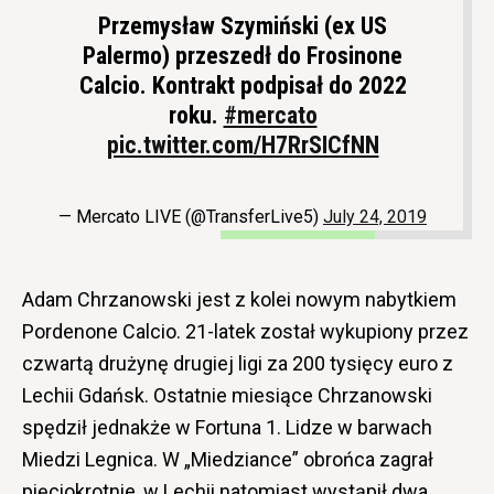
Przemysław Szymiński (ex US
Palermo) przeszedł do Frosinone
Calcio. Kontrakt podpisał do 2022
roku.
#mercato
pic.twitter.com/H7RrSICfNN
— Mercato LIVE (@TransferLive5)
July 24, 2019
Adam Chrzanowski jest z kolei nowym nabytkiem
Pordenone Calcio. 21-latek został wykupiony przez
czwartą drużynę drugiej ligi za 200 tysięcy euro z
Lechii Gdańsk. Ostatnie miesiące Chrzanowski
spędził jednakże w Fortuna 1. Lidze w barwach
Miedzi Legnica. W „Miedziance” obrońca zagrał
pięciokrotnie, w Lechii natomiast wystąpił dwa