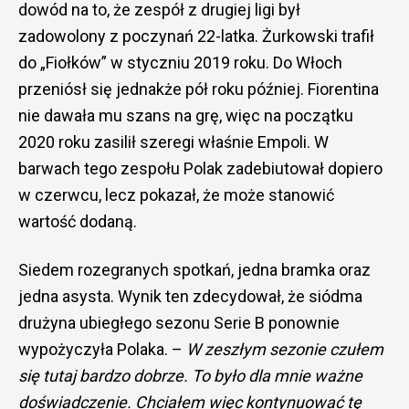
dowód na to, że zespół z drugiej ligi był
zadowolony z poczynań 22-latka. Żurkowski trafił
do „Fiołków” w styczniu 2019 roku. Do Włoch
przeniósł się jednakże pół roku później. Fiorentina
nie dawała mu szans na grę, więc na początku
2020 roku zasilił szeregi właśnie Empoli. W
barwach tego zespołu Polak zadebiutował dopiero
w czerwcu, lecz pokazał, że może stanowić
wartość dodaną.
Siedem rozegranych spotkań, jedna bramka oraz
jedna asysta. Wynik ten zdecydował, że siódma
drużyna ubiegłego sezonu Serie B ponownie
wypożyczyła Polaka. –
W zeszłym sezonie czułem
się tutaj bardzo dobrze. To było dla mnie ważne
doświadczenie. Chciałem więc kontynuować tę