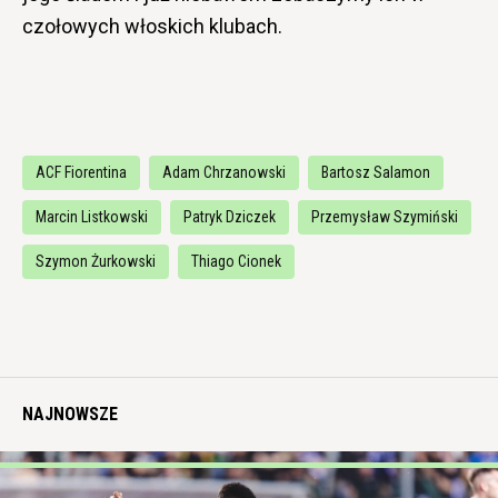
czołowych włoskich klubach.
ACF Fiorentina
Adam Chrzanowski
Bartosz Salamon
Marcin Listkowski
Patryk Dziczek
Przemysław Szymiński
Szymon Żurkowski
Thiago Cionek
NAJNOWSZE