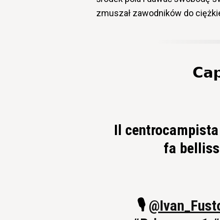
zmuszał zawodników do ciężkiej
𝗖𝗮
Il centrocampista
fa bellis
🎙️
@Ivan_Fust