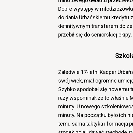
minutowego debiutu przeciwko 
Dobre występy w młodzieżówkach
do dania Urbańskiemu kredytu 
definitywnym transferem do ze
przebił się do seniorskiej ekipy
Szkoł
Zaledwie 17-letni Kacper Urbań
swój wiek, miał ogromne umieję
Szybko spodobał się nowemu tr
razy wspominał, że to właśnie 
minuty. U nowego szkoleniowca 
minuty. Na początku było ich ni
temu sama taktyka i formacja p
środek pola i dawać swobodę s