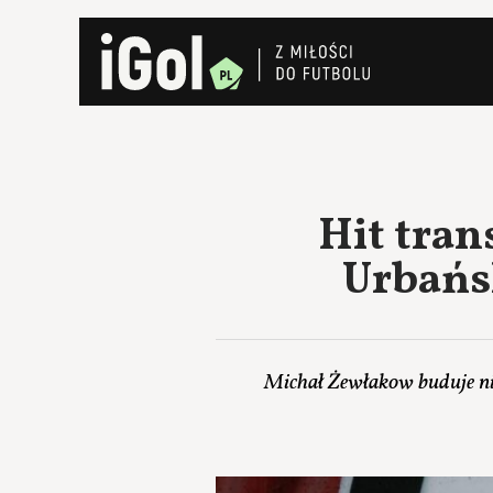
Hit tran
Urbańsk
Michał Żewłakow buduje nie