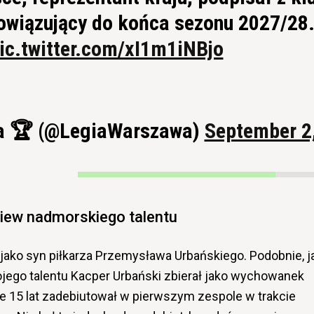
owiązujący do końca sezonu 2027/28
ic.twitter.com/xI1m1iNBjo
a 🏆 (@LegiaWarszawa)
September 2
iew nadmorskiego talentu
 jako syn piłkarza Przemysława Urbańskiego. Podobnie, j
wojego talentu Kacper Urbański zbierał jako wychowanek
e 15 lat zadebiutował w pierwszym zespole w trakcie