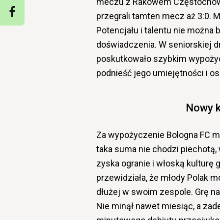
meczu z Rakowem Częstochowa. 
przegrali tamten mecz aż 3:0. M
Potencjału i talentu nie można 
doświadczenia. W seniorskiej dr
poskutkowało szybkim wypożycz
podnieść jego umiejętności i os
Nowy k
Za wypożyczenie Bologna FC mus
taka suma nie chodzi piechotą, 
zyska ogranie i włoską kulturę g
przewidziała, że młody Polak m
dłużej w swoim zespole. Grę na
Nie minął nawet miesiąc, a zade