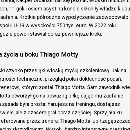
Genui, Kacper Urbański dał się poznać włoskim kibicom.
, 11 goli i osiem asyst na koncie skłoniły władze klub
zaufania. Krótkie półroczne wypożyczenie zaowocowało
społu U-19 w wysokości 750 tys. euro. W 2022 roku
, gdzie powoli stawiał coraz pewniejsze kroki.
a życia u boku Thiago Motty
ski szybko przesiąkł włoską myślą szkoleniową. Jak na
tności techniczne, przegląd pola i dokładność podań.
enerowi, którym został Thiago Motta. Sam zawodnik wie
Motta otworzył go na poważną piłkę dając mu zaufanie i
zasada była prosta: harujesz na treningu, dostajesz
ewiele, ale z czasem grał coraz częściej. Sprzyjała ku
referowana przez trenera. Thiago Motta lubił zagęszcza
woim skrzydłowym. Wysoki, bardzo intensywny pressing