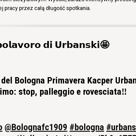
 pracy przez całą długość spotkania.
𝗼𝗹𝗮𝘃𝗼𝗿𝗼 𝗱𝗶 𝗨𝗿𝗯𝗮𝗻𝘀𝗸𝗶🤩
 del Bologna Primavera Kacper Urban
simo: stop, palleggio e rovesciata‼️
o
@Bolognafc1909
#bologna
#urbans