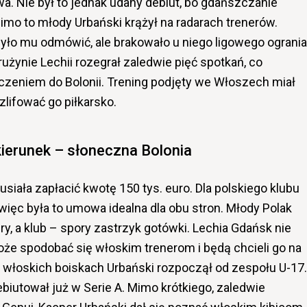
Nie był to jednak udany debiut, bo gdańszczanie
imo to młody Urbański krążył na radarach trenerów.
było mu odmówić, ale brakowało u niego ligowego ogrania 
użynie Lechii rozegrał zaledwie pięć spotkań, co
eniem do Bolonii. Trening podjęty we Włoszech miał
zlifować go piłkarsko.
ierunek – słoneczna Bolonia
iała zapłacić kwotę 150 tys. euro. Dla polskiego klubu
więc była to umowa idealna dla obu stron. Młody Polak
ry, a klub – spory zastrzyk gotówki. Lechia Gdańsk nie
oże spodobać się włoskim trenerom i będą chcieli go na
 włoskich boiskach Urbański rozpoczął od zespołu U-17.
biutował już w Serie A. Mimo krótkiego, zaledwie