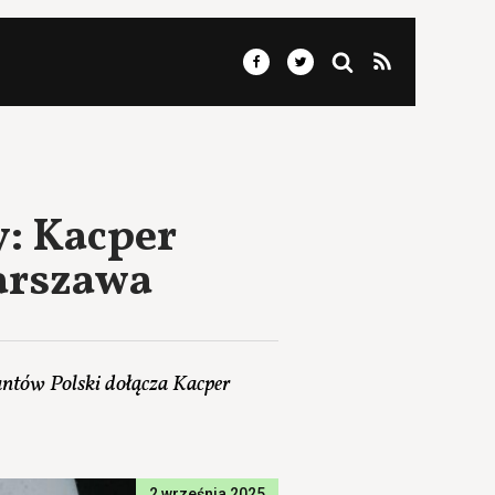
y: Kacper
Warszawa
antów Polski dołącza Kacper
2 września 2025