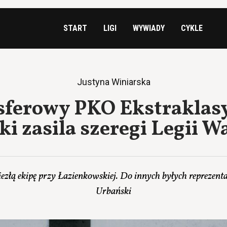
START
LIGI
WYWIADY
CYKLE
Justyna Winiarska
sferowy PKO Ekstraklas
i zasila szeregi Legii 
złą ekipę przy Łazienkowskiej. Do innych byłych reprezent
Urbański