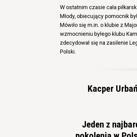
W ostatnim czasie cała piłkars
Młody, obiecujący pomocnik był
Mówiło się m.in. o klubie z Maj
wzmocnieniu byłego klubu Kamil
zdecydował się na zasilenie Le
Polski.
Kacper Urbań
Jeden z najba
pokolenia w Pols