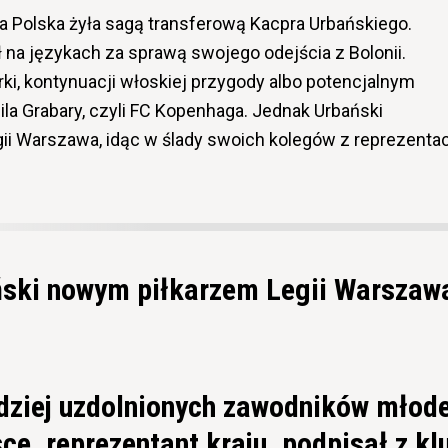
ka Polska żyła sagą transferową Kacpra Urbańskiego.
 na językach za sprawą swojego odejścia z Bolonii.
orki, kontynuacji włoskiej przygody albo potencjalnym
a Grabary, czyli FC Kopenhaga. Jednak Urbański
gii Warszawa, idąc w ślady swoich kolegów z reprezentac
ski nowym piłkarzem Legii Warszaw
rdziej uzdolnionych zawodników młod
ce, reprezentant kraju, podpisał z k