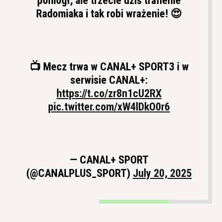
pomógł, ale trzecie dziś trafienie
Radomiaka i tak robi wrażenie! 😍
📺 Mecz trwa w CANAL+ SPORT3 i w
serwisie CANAL+:
https://t.co/zr8n1cU2RX
pic.twitter.com/xW4lDkO0r6
— CANAL+ SPORT
(@CANALPLUS_SPORT)
July 20, 2025