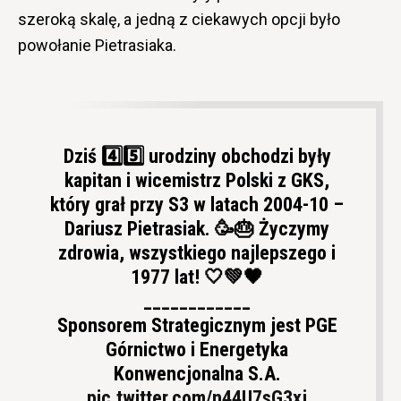
szeroką skalę, a jedną z ciekawych opcji było
powołanie Pietrasiaka.
Dziś 4️⃣5️⃣ urodziny obchodzi były
kapitan i wicemistrz Polski z GKS,
który grał przy S3 w latach 2004-10 –
Dariusz Pietrasiak. 🥳🎂 Życzymy
zdrowia, wszystkiego najlepszego i
1977 lat! 🤍💚🖤
____________
Sponsorem Strategicznym jest PGE
Górnictwo i Energetyka
Konwencjonalna S.A.
pic.twitter.com/n44U7sG3xj