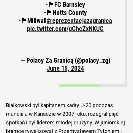
-🏴󠁧󠁢󠁥󠁮󠁧󠁿FC Barnsley
-🏴󠁧󠁢󠁥󠁮󠁧󠁿Notts County
-🏴󠁧󠁢󠁥󠁮󠁧󠁿Millwall
#reprezentacjazagranica
pic.twitter.com/gChcZxNKUC
— Polacy Za Granicą (@polacy_zg)
June 15, 2024
Białkowski był kapitanem kadry U-20 podczas
mundialu w Kanadzie w 2007 roku, rozegrał pięć
spotkań i był liderem młodej drużyny. W juniorskiej
bramce rywalizował z Przemysławem Tytoniem i