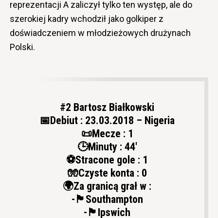
reprezentacji A zaliczył tylko ten występ, ale do
szerokiej kadry wchodził jako golkiper z
doświadczeniem w młodzieżowych drużynach
Polski.
#2 Bartosz Białkowski
📅Debiut : 23.03.2018 – Nigeria
📜Mecze : 1
🕒Minuty : 44′
⚽️Stracone gole : 1
🧤Czyste konta : 0
🌍Za granicą grał w :
-🏴󠁧󠁢󠁥󠁮󠁧󠁿Southampton
-🏴󠁧󠁢󠁥󠁮󠁧󠁿Ipswich