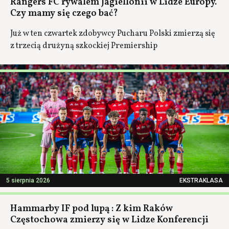
Rangers FC rywalem Jagiellonii w Lidze Europy.
Czy mamy się czego bać?
Już w ten czwartek zdobywcy Pucharu Polski zmierzą się
z trzecią drużyną szkockiej Premiership
5 sierpnia 2026
EKSTRAKLASA
Hammarby IF pod lupą : Z kim Raków
Częstochowa zmierzy się w Lidze Konferencji