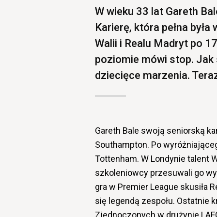
W wieku 33 lat Gareth Bal
Karierę, która pełna był
Walii i Realu Madryt po 
poziomie mówi stop. Jak
dziecięce marzenia. Teraz
Gareth Bale swoją seniorską ka
Southampton. Po wyróżniająceg
Tottenham. W Londynie talent W
szkoleniowcy przesuwali go wyż
gra w Premier League skusiła R
się legendą zespołu. Ostatnie kr
Zjednoczonych w drużynie LAF