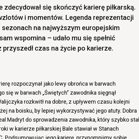
e zdecydował się skończyć karierę piłkarską.
a wzlotów i momentów. Legenda reprezentacji
17 sezonach na najwyższym europejskim
 sam wspomina – udało mu się spełnić
 przyszedł czas na życie po karierze.
rierę rozpoczynał jako lewy obrońca w barwach
o się w barwach „Świętych” zawodnika sięgnął
alijczyka rozkwitł na dobre, z upływem czasu kolejni
ej na boisku, by lepiej wykorzystywać jego atuty. Dobra
eal Madryt do sprowadzenia zawodnika, który szybko sta
oki w karierze piłkarskiej Bale stawiał w Stanach
C. Podsumowując jego karierę, przypomnijmy sobie