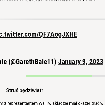
c.twitter.com/QF7AogJXHE
ale (@GarethBale11)
January 9, 2023
Struś pędziwiatr
 z reprezentantem Walii w składzie miał okazję grać w