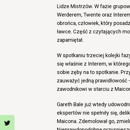
Lidze Mistrzów. W fazie grupo
Werderem, Twente oraz Interem 
obrońca, człowiek, który posad
ławce. Część z czytających moż
zapamiętał.
W spotkaniu trzeciej kolejki f
się właśnie z Interem, w któreg
sobie zęby na to spotkanie. Pr
zauważyć jedną prawidłowość 
zawodnikowi w starciu z Maic
Gareth Bale już wtedy udowodnił
ekspertów nie spełniły się, del
Maicona. Zdemolował go, zmielił
Nieprawdopodobne przyspieszenie