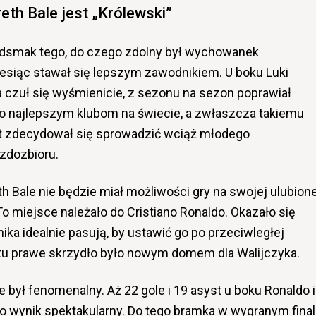
eth Bale jest „Królewski”
edsmak tego, do czego zdolny był wychowanek
esiąc stawał się lepszym zawodnikiem. U boku Luki
ta czuł się wyśmienicie, z sezonu na sezon poprawiał
to najlepszym klubom na świecie, a zwłaszcza takiemu
t zdecydował się sprowadzić wciąż młodego
zdozbioru.
h Bale nie będzie miał możliwości gry na swojej ulubione
o miejsce należało do Cristiano Ronaldo. Okazało się
ka idealnie pasują, by ustawić go po przeciwległej
tu prawe skrzydło było nowym domem dla Walijczyka.
był fenomenalny. Aż 22 gole i 19 asyst u boku Ronaldo i
wynik spektakularny. Do tego bramka w wygranym fina