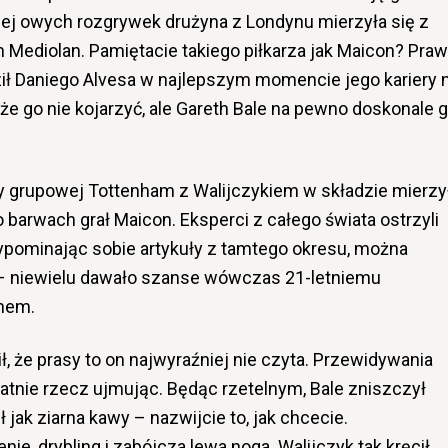
wej owych rozgrywek drużyna z Londynu mierzyła się z
Mediolan. Pamiętacie takiego piłkarza jak Maicon? Pra
ził Daniego Alvesa w najlepszym momencie jego kariery 
e go nie kojarzyć, ale Gareth Bale na pewno doskonale 
azy grupowej Tottenham z Walijczykiem w składzie mierzy
o barwach grał Maicon. Eksperci z całego świata ostrzyli
zypominając sobie artykuły z tamtego okresu, można
– niewielu dawało szanse wówczas 21-letniemu
onem.
, że prasy to on najwyraźniej nie czyta. Przewidywania
ikatnie rzecz ujmując. Będąc rzetelnym, Bale zniszczył
 jak ziarna kawy – nazwijcie to, jak chcecie.
, drybling i zabójcza lewa noga. Walijczyk tak kręcił