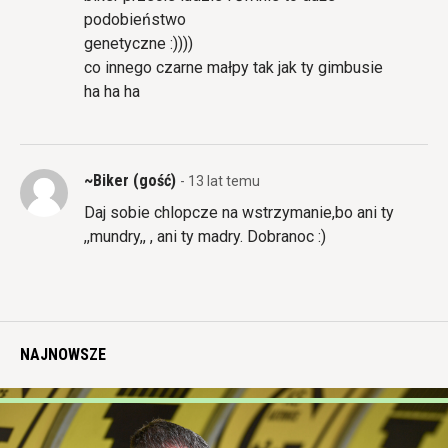
podobieństwo
genetyczne :))))
co innego czarne małpy tak jak ty gimbusie
ha ha ha
~Biker (gość)
- 13 lat temu
Daj sobie chlopcze na wstrzymanie,bo ani ty
,,mundry,, , ani ty madry. Dobranoc :)
NAJNOWSZE