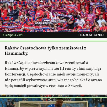
6 sierpnia 2026
LIGA KONFERENCJI
Raków Częstochowa tylko zremisował z
Hammarby.
Raków Częstochowa bezbramkowo zremisował z
Hammarby w pierwszym meczu III rundy eliminacji Ligi
Konferencji. Częstochowianie mieli swoje momenty, ale
nie potrafili wykorzystać atutu własnego boiska i o awans
będą musieli powalczyć w rewanżu w Szwecji.