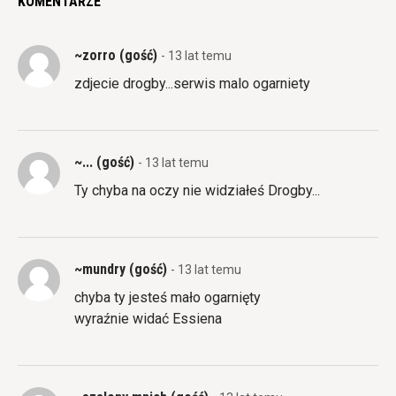
KOMENTARZE
~zorro (gość)
- 13 lat temu
zdjecie drogby...serwis malo ogarniety
~... (gość)
- 13 lat temu
Ty chyba na oczy nie widziałeś Drogby...
~mundry (gość)
- 13 lat temu
chyba ty jesteś mało ogarnięty
wyraźnie widać Essiena