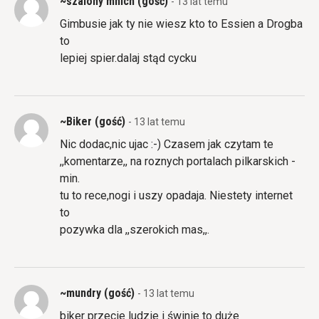
~szalony mnich (gość)
- 13 lat temu
Gimbusie jak ty nie wiesz kto to Essien a Drogba
to
lepiej spier.dalaj stąd cycku
~Biker (gość)
- 13 lat temu
Nic dodac,nic ujac :-) Czasem jak czytam te
,,komentarze,, na roznych portalach pilkarskich -
min.
tu to rece,nogi i uszy opadaja. Niestety internet
to
pozywka dla ,,szerokich mas,,.
~mundry (gość)
- 13 lat temu
biker przecie ludzie i świnie to duże