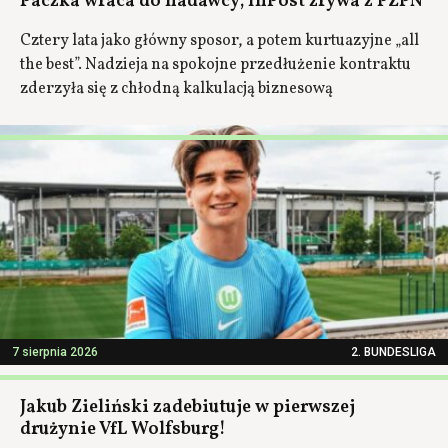
Paczka wraca do nadawcy; InPost zrywa z PZPN
Cztery lata jako główny sposor, a potem kurtuazyjne „all
the best”. Nadzieja na spokojne przedłużenie kontraktu
zderzyła się z chłodną kalkulacją biznesową
7 sierpnia 2026
2. BUNDESLIGA
Jakub Zieliński zadebiutuje w pierwszej
drużynie VfL Wolfsburg!