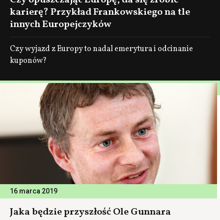
Czy opuszczając Europę, da się zrobić
karierę? Przykład Frankowskiego na tle
innych Europejczyków
Czy wyjazd z Europy to nadal emerytura i odcinanie
kuponów?
16 marca 2019
Jaka będzie przyszłość Ole Gunnara