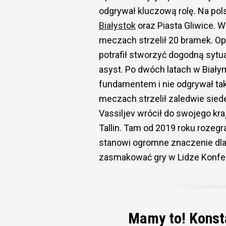
odgrywał kluczową rolę. Na pol
Białystok
oraz Piasta Gliwice. 
meczach strzelił 20 bramek. O
potrafił stworzyć dogodną sytu
asyst. Po dwóch latach w Białym
fundamentem i nie odgrywał tak i
meczach strzelił zaledwie siede
Vassiljev wrócił do swojego kraj
Tallin. Tam od 2019 roku rozeg
stanowi ogromne znaczenie dla 
zasmakować gry w Lidze Konfer
Mamy to! Konsta