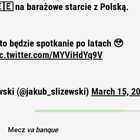
🇪🇪 na barażowe starcie z Polską.
to będzie spotkanie po latach 🥹
ic.twitter.com/MYViHdYq9V
wski (@jakub_slizewski)
March 15, 2
Mecz
va
banque