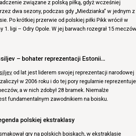
iadczenie związane z polską piłką, gdyż wcześniej
rzez dwa sezony, podczas gdy „Miedzianka” w jednym z
e. Po krótkiej przerwie od polskiej piłki Pikk wrócił w
 1. ligi – Odry Opole. W jej barwach rozegrał 15 meczów
siljev – bohater reprezentacji Estonii…
iljev
od lat jest liderem swojej reprezentacji narodowej
zaliczył w 2006 roku i do tej pory regularnie reprezentuje
meczów, a w nich zdobył 28 bramek. Niemalże
l jest fundamentalnym zawodnikiem na boisku.
legenda polskiej ekstraklasy
smakował gry na polskich boiskach, w ekstraklasie