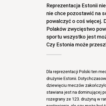
Reprezentacja Estonii nie
nie chce pozostawić na so
powalczyć o coś więcej. 
Polaków zwycięstwo powi
sportu wszystko jest moż
Czy Estonia może przesz
Dla reprezentacji Polski ten me
drużynie Estonii. Dotychczasow
dziewięciu meczów zakończyło 
stawiana jest na dominującej p
rozegrany ze 123. drużyną w ra
nastawienie, ale czy może być