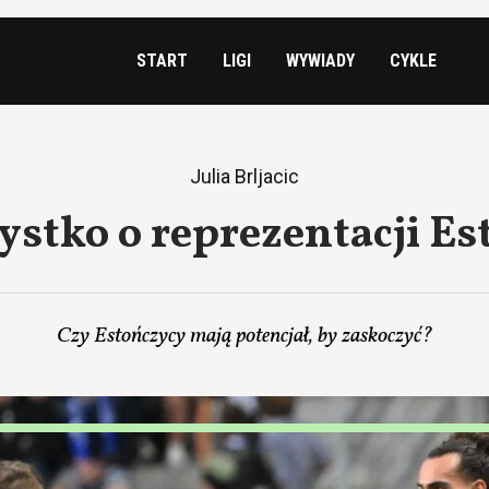
START
LIGI
WYWIADY
CYKLE
Julia Brljacic
stko o reprezentacji Es
Czy Estończycy mają potencjał, by zaskoczyć?