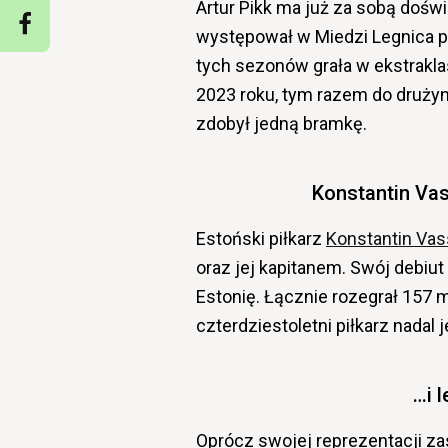
Artur Pikk ma już za sobą dośw
występował w Miedzi Legnica p
tych sezonów grała w ekstraklasi
2023 roku, tym razem do drużyny
zdobył jedną bramkę.
Konstantin Vas
Estoński piłkarz
Konstantin Vass
oraz jej kapitanem. Swój debiut 
Estonię. Łącznie rozegrał 157 
czterdziestoletni piłkarz nada
…i 
Oprócz swojej reprezentacji za