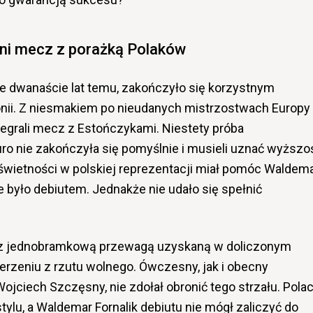
ni mecz z porażką Polaków
e dwanaście lat temu, zakończyło się korzystnym
onii. Z niesmakiem po nieudanych mistrzostwach Europy
zegrali mecz z Estończykami. Niestety próba
o nie zakończyła się pomyślnie i musieli uznać wyższo
wietności w polskiej reprezentacji miał pomóc Waldem
ie było debiutem. Jednakże nie udało się spełnić
cz jednobramkową przewagą uzyskaną w doliczonym
derzeniu z rzutu wolnego. Ówczesny, jak i obecny
Wojciech Szczęsny, nie zdołał obronić tego strzału. Pola
tylu, a Waldemar Fornalik debiutu nie mógł zaliczyć do