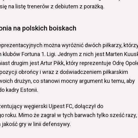
ę na listę trenerów z debiutem z porażką.
onia na polskich boiskach
prezentacyjnych można wyróżnić dwóch piłkarzy, którz
 klubów Fortuna 1. Ligi. Jednym z nich jest Marten Kuusk
st drugim jest Artur Pikk, który reprezentuje Odrę Opol
a pozycji obrońcy i wraz z doświadczeniem piłkarskim
woich drużyn, co stanowi mocny argument ku temu, aby
 kadry Estonii.
entujący węgierski Ujpest FC, dołączył do
o roku. Mimo że zagrał w tych barwach tylko sześć razy,
 jakość gry w linii defensywy.