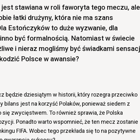
 jest stawiana w roli faworyta tego meczu, ale
bie łatki drużyny, która nie ma szans
Dla Estończyków to duże wyzwanie, dla
nno być formalnością. Natomiast w świecie
liwe i nieraz mogliśmy być świadkami sensacj
kodzić Polsce w awansie?
cz będzie dziesiątym w historii, który rozegra przeciwko
y bilans jest na korzyść Polaków, ponieważ siedem z
się zwycięstwem. To również sprawia, że Polska
ozycji. Ponadto warto wspomnieć, że ten mecz zostanie
nkingu FIFA. Wobec tego przekłada się to na pozytywne
 to gwarancją sukcesu?