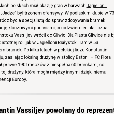
skich boiskach miał okazję grać w barwach
Jagiellonii
W „Jadze” był trzonem ofensywy. W podlaskim klubie w 7
prócz bycia specjalistą do spraw zdobywania bramek
ację kluczowymi podaniami, co odzwierciedlała liczba
stoku Vassiljev wrócił do Gliwic. Dla
Piasta Gliwice
nie b
stotnej roli jak w Jagiellonii Białystok. Tam w 53
m bramek. Po kilku latach w polskiej lidze Konstantin
u, zasilając lokalną drużynę w stolicy Estonii – FC Flora
rał prawie 190t meczów z niespełna 60 bramkami, co
tej drużyny, która mogła między innymi dzięki niemu
encji Europy.
ntin Vassiljev powołany do reprezent