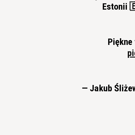
Estonii 
Piękne 
p
— Jakub Śliże