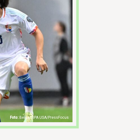
Belga/SIPA USA/PressFocus