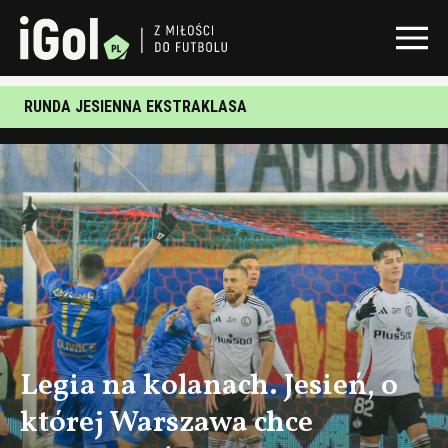
RUNDA JESIENNA EKSTRAKLASA
Legia na kolanach. Jesień, o
której Warszawa chce