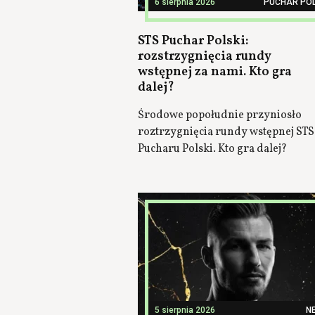
6 sierpnia 2026
PUCHAR POL
STS Puchar Polski:
rozstrzygnięcia rundy
wstępnej za nami. Kto gra
dalej?
Środowe popołudnie przyniosło
roztrzygnięcia rundy wstępnej STS
Pucharu Polski. Kto gra dalej?
5 sierpnia 2026
N