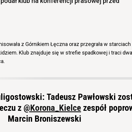
 podał klub na konferencji prasowej przed
isowała z Górnikiem Łęczna oraz przegrała w starciach
dziem. Klub znajduje się w strefie spadkowej i traci dw
a.
uligostowski: Tadeusz Pawłowski zos
eczu z
@Korona_Kielce
zespół popro
Marcin Broniszewski