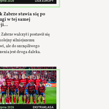
erpnia 2026
LIGA EUROPY
k Zabrze stawia się po
ugi w tej samej
cji…
Zabrze walczył i postawił się
kolejny silniejszemu
i, ale do szczęśliwego
enia jest droga daleka.
erpnia 2026
EKSTRAKLASA