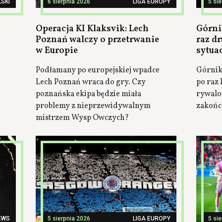
SKI
6 sierpnia 2026
LIGA EUROPY
5 si
Operacja KI Klaksvik: Lech
Górni
Poznań walczy o przetrwanie
raz dr
w Europie
sytua
Podłamany po europejskiej wpadce
Górnik 
Lech Poznań wraca do gry. Czy
po raz 
poznańska ekipa będzie miała
rywalow
problemy z nieprzewidywalnym
zakończ
mistrzem Wysp Owczych?
EWS
5 sierpnia 2026
LIGA EUROPY
5 si