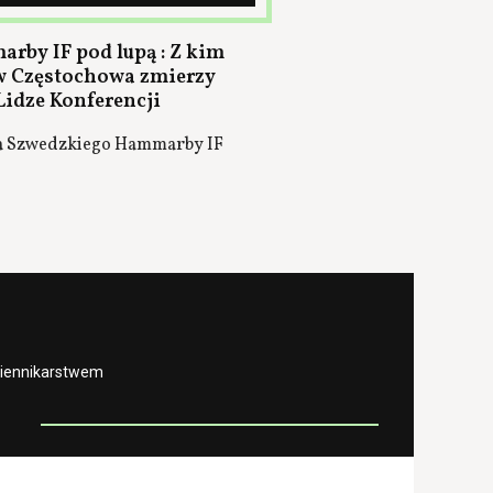
rby IF pod lupą : Z kim
 Częstochowa zmierzy
Lidze Konferencji
a Szwedzkiego Hammarby IF
ziennikarstwem