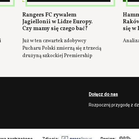
Rangers FC rywalem
Hamma
Jagiellonii w Lidze Europy.
Raków
Czy mamy się czego bać?
się w 
i
Już w ten czwartek zdobywcy
Analiz
Pucharu Polski zmierzą się z trzecią
drużyną szkockiej Premiership
Dołącz do nas
Rozpocznij przygodę z d
rawa zastrzeżone.
Zdjęcia:
Design: