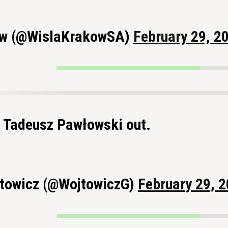
ów (@WislaKrakowSA)
February 29, 2
Tadeusz Pawłowski out.
jtowicz (@WojtowiczG)
February 29, 