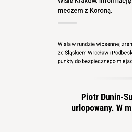
Wiśle Kraków. Informację
meczem z Koroną.
Wisła w rundzie wiosennej zrem
ze Śląskiem Wrocław i Podbeski
punkty do bezpiecznego miejsc
Piotr Dunin-S
urlopowany. W m