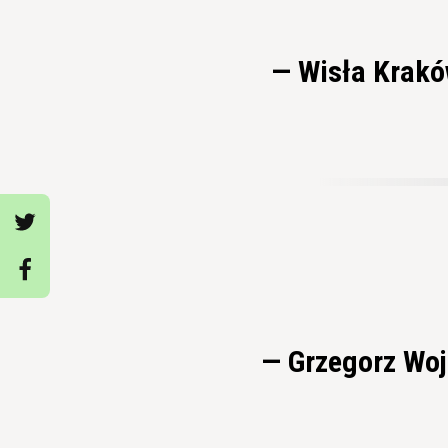
— Wisła Krak
— Grzegorz Wo