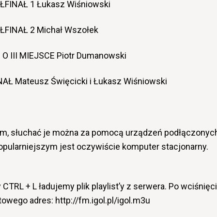
ÓŁFINAŁ 1 Łukasz Wiśniowski
ÓŁFINAŁ 2 Michał Wszołek
 O III MIEJSCE Piotr Dumanowski
NAŁ Mateusz Święcicki i Łukasz Wiśniowski
wym, słuchać je można za pomocą urządzeń podłączonyc
jpopularniejszym jest oczywiście komputer stacjonarny.
TRL + L ładujemy plik playlist’y z serwera. Po wciśnięc
owego adres: http://fm.igol.pl/igol.m3u