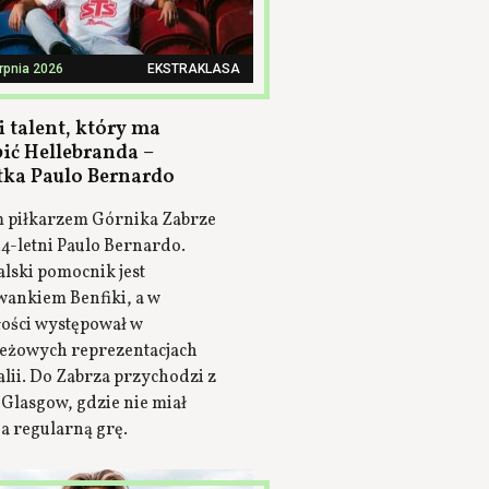
erpnia 2026
EKSTRAKLASA
 talent, który ma
pić Hellebranda –
tka Paulo Bernardo
piłkarzem Górnika Zabrze
24-letni Paulo Bernardo.
lski pomocnik jest
ankiem Benfiki, a w
łości występował w
eżowych reprezentacjach
lii. Do Zabrza przychodzi z
 Glasgow, gdzie nie miał
a regularną grę.