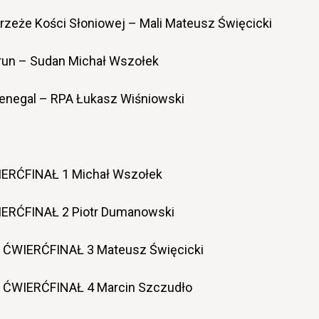
zeże Kości Słoniowej – Mali Mateusz Święcicki
run – Sudan Michał Wszołek
enegal – RPA Łukasz Wiśniowski
IERĆFINAŁ 1 Michał Wszołek
IERĆFINAŁ 2 Piotr Dumanowski
0 ĆWIERĆFINAŁ 3 Mateusz Święcicki
0 ĆWIERĆFINAŁ 4 Marcin Szczudło