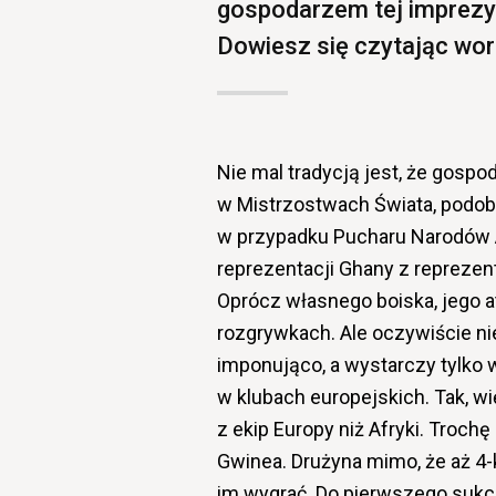
gospodarzem tej imprezy
Dowiesz się czytając wort
Nie mal tradycją jest, że gospo
w Mistrzostwach Świata, podobn
w przypadku Pucharu Narodów Af
reprezentacji Ghany z reprezen
Oprócz własnego boiska, jego a
rozgrywkach. Ale oczywiście ni
imponująco, a wystarczy tylko 
w klubach europejskich. Tak, w
z ekip Europy niż Afryki. Troc
Gwinea. Drużyna mimo, że aż 4-k
im wygrać. Do pierwszego suk