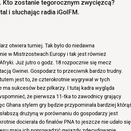
. Kto zostanie tegorocznym zwycięzcą?
al i słuchając radia iGolFM.
darz otwiera turniej. Tak było do niedawna
ie w Mistrzostwach Europy i tak jest również
ryki. Już jutro o godz. 18 rozpocznie się mecz
tacją Gwinei. Gospodarz to przeciwnik bardzo trudny.
tutem jest to, że czterokrotnie wygrywał w tych
e ma sukcesów bez piłkarzy. I tutaj kadra wygląda
wspomnieć, że pierwsza 11-tka to zawodnicy grający
ięc Ghana stylem gry będzie przypominała bardziej którą
hę słabszą drużyną w porównaniu do gospodarzy jest
rotnie docierała do finałów PNA to jeszcze nie udało się
cesu mają ich poprowadzić gwiazdy zdecydowanie