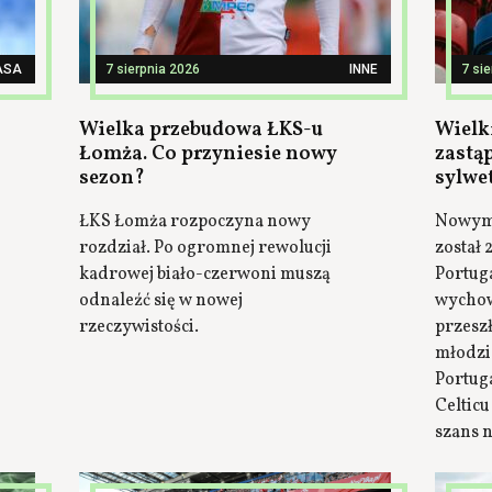
ASA
7 sierpnia 2026
INNE
7 si
Wielka przebudowa ŁKS-u
Wielki
Łomża. Co przyniesie nowy
zastą
sezon?
sylwe
ŁKS Łomża rozpoczyna nowy
Nowym 
rozdział. Po ogromnej rewolucji
został 
kadrowej biało-czerwoni muszą
Portuga
odnaleźć się w nowej
wychow
rzeczywistości.
przesz
młodzi
Portuga
Celticu
szans n