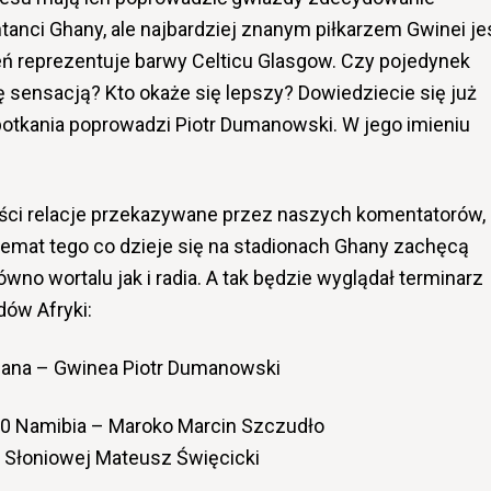
tanci Ghany, ale najbardziej znanym piłkarzem Gwinei je
ień reprezentuje barwy Celticu Glasgow. Czy pojedynek
ę sensacją? Kto okaże się lepszy? Dowiedziecie się już
 spotkania poprowadzi Piotr Dumanowski. W jego imieniu
ości relacje przekazywane przez naszych komentatorów,
temat tego co dzieje się na stadionach Ghany zachęcą
wno wortalu jak i radia. A tak będzie wyglądał terminarz
ów Afryki:
hana – Gwinea Piotr Dumanowski
00 Namibia – Maroko Marcin Szczudło
i Słoniowej Mateusz Święcicki