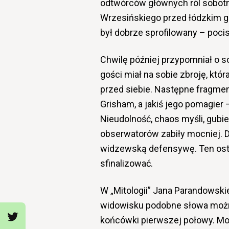
odtwórców głównych ról sobotn
Wrzesińskiego przed łódzkim gol
był dobrze sprofilowany – pocisk
Chwilę później przypomniał o so
gości miał na sobie zbroję, któ
przed siebie. Następne fragment
Grisham, a jakiś jego pomagier
Nieudolność, chaos myśli, gubi
obserwatorów zabiły mocniej. D
widzewską defensywę. Ten ostat
sfinalizować.
W „Mitologii”
Jana Parandowskie
widowisku podobne słowa możn
końcówki pierwszej połowy. Mo