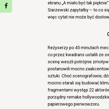
ekranu „A miało być tak pięknie
Siarzewski zapytałby – to co si
więc cytat nie może być dosłow
Reżyserzy po 45 minutach meczu
co przez kwadrans ustalili ze s
scenę weszli potrójnie zmoty
postanowili mocno zaakcentować
sztuki. Choć scenografowie, dź
mocno starali się budować klima
fragmentami występ 22 aktorów p
porządny remake hollywoodzki
papierowego pierwowzoru.