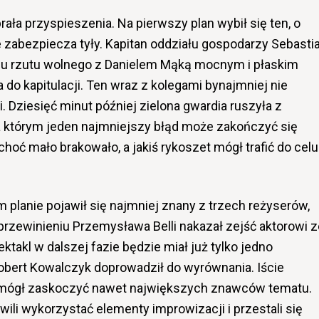
rała przyspieszenia. Na pierwszy plan wybił się ten, o
e zabezpiecza tyły. Kapitan oddziału gospodarzy Sebasti
niu rzutu wolnego z Danielem Mąką mocnym i płaskim
 do kapitulacji. Ten wraz z kolegami bynajmniej nie
i. Dziesięć minut później zielona gwardia ruszyła z
a którym jeden najmniejszy błąd może zakończyć się
 choć mało brakowało, a jakiś rykoszet mógł trafić do celu
 planie pojawił się najmniej znany z trzech reżyserów,
rzewinieniu Przemysława Belli nakazał zejść aktorowi z
ktakl w dalszej fazie będzie miał już tylko jedno
Robert Kowalczyk doprowadził do wyrównania. Iście
ry mógł zaskoczyć nawet największych znawców tematu.
ili wykorzystać elementy improwizacji i przestali się