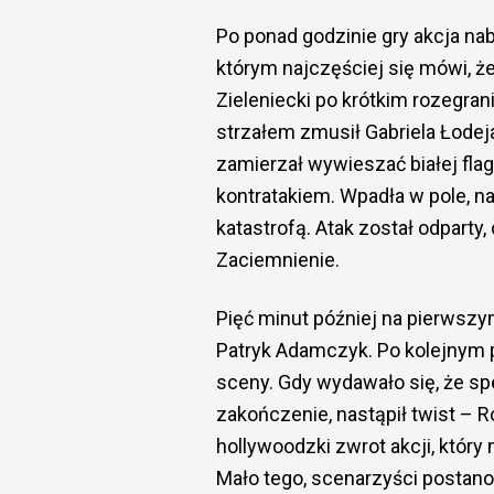
Po ponad godzinie gry akcja nab
którym najczęściej się mówi, ż
Zieleniecki po krótkim rozegra
strzałem zmusił Gabriela Łodeja
zamierzał wywieszać białej flag
kontratakiem. Wpadła w pole, n
katastrofą. Atak został odparty,
Zaciemnienie.
Pięć minut później na pierwszym
Patryk Adamczyk. Po kolejnym p
sceny. Gdy wydawało się, że spe
zakończenie, nastąpił twist – 
hollywoodzki zwrot akcji, któ
Mało tego, scenarzyści postanow