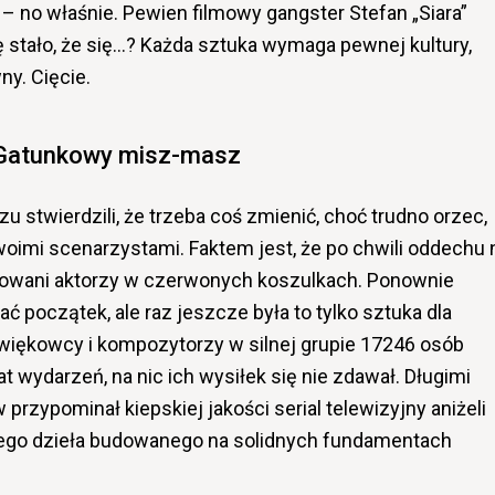
” – no właśnie. Pewien filmowy gangster Stefan „Siara”
ę stało, że się…? Każda sztuka wymaga pewnej kultury,
ny. Cięcie.
Gatunkowy misz-masz
 stwierdzili, że trzeba coś zmienić, choć trudno orzec,
woimi scenarzystami. Faktem jest, że po chwili oddechu 
wowani aktorzy w czerwonych koszulkach. Ponownie
 początek, ale raz jeszcze była to tylko sztuka dla
więkowcy i kompozytorzy w silnej grupie 17246 osób
t wydarzeń, na nic ich wysiłek się nie zdawał. Długimi
rzypominał kiepskiej jakości serial telewizyjny aniżeli
ego dzieła budowanego na solidnych fundamentach