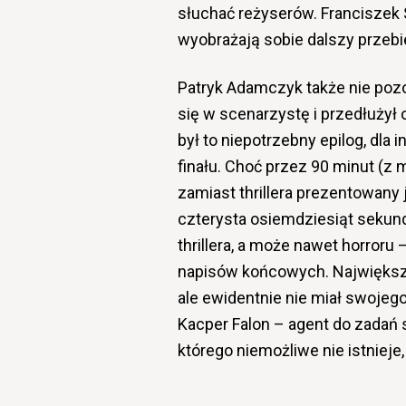
słuchać reżyserów. Franciszek S
wyobrażają sobie dalszy przebieg
Patryk Adamczyk także nie pozos
się w scenarzystę i przedłużył
był to niepotrzebny epilog, dl
finału. Choć przez 90 minut (z
zamiast thrillera prezentowany 
czterysta osiemdziesiąt sekun
thrillera, a może nawet horror
napisów końcowych. Największ
ale ewidentnie nie miał swojeg
Kacper Falon – agent do zadań s
którego niemożliwe nie istniej