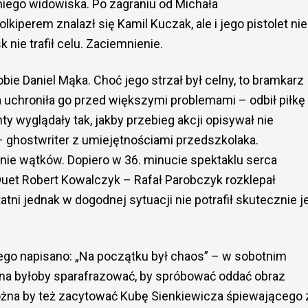
iego widowiska. Po zagraniu od Michała
kiperem znalazł się Kamil Kuczak, ale i jego pistolet nie
 nie trafił celu. Zaciemnienie.
bie Daniel Mąka. Choć jego strzał był celny, to bramkarz
ra uchroniła go przed większymi problemami – odbił piłkę
y wyglądały tak, jakby przebieg akcji opisywał nie
 – ghostwriter z umiejętnościami przedszkolaka.
enie wątków. Dopiero w 36. minucie spektaklu serca
uet Robert Kowalczyk – Rafał Parobczyk rozklepał
ni jednak w dogodnej sytuacji nie potrafił skutecznie je
go napisano: „Na początku był chaos” – w sobotnim
a byłoby sparafrazować, by spróbować oddać obraz
żna by też zacytować Kubę Sienkiewicza śpiewającego 