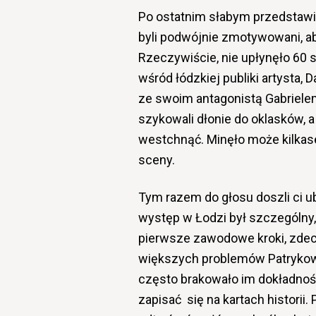
Po ostatnim słabym przedstawi
byli podwójnie zmotywowani, ab
Rzeczywiście, nie upłynęło 60 
wśród łódzkiej publiki artysta,
ze swoim antagonistą Gabrielem
szykowali dłonie do oklasków, a
westchnąć. Minęło może kilkaset
sceny.
Tym razem do głosu doszli ci ub
występ w Łodzi był szczególny,
pierwsze zawodowe kroki, zdecyd
większych problemów Patrykowi
często brakowało im dokładnośc
zapisać się na kartach historii