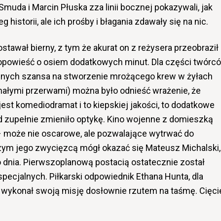
muda i Marcin Płuska zza linii bocznej pokazywali, jak
 historii, ale ich prośby i błagania zdawały się na nic.
tawał bierny, z tym że akurat on z reżysera przeobraził
 opowieść o osiem dodatkowych minut. Dla części twórc
a innych szansa na stworzenie mrożącego krew w żyłach
 małymi przerwami) można było odnieść wrażenie, że
jest komediodramat i to kiepskiej jakości, to dodatkowe
d zupełnie zmieniło optykę. Kino wojenne z domieszką
u – może nie oscarowe, ale pozwalające wytrwać do
ym jego zwycięzcą mógł okazać się Mateusz Michalski,
o dnia. Pierwszoplanową postacią ostatecznie został
pecjalnych. Piłkarski odpowiednik Ethana Hunta, dla
e, wykonał swoją misję dosłownie rzutem na taśmę. Cięci