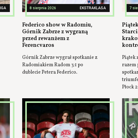
LIGA
8 sierpnia 2026
EKSTRAKLASA
7 si
Federico show w Radomiu,
Piątek
Górnik Zabrze z wygraną
Starci
przed rewanżem z
krako
Ferencvaros
kontr
Górnik Zabrze wygrał spotkanie z
Piątek 
Radomiakiem Radom 3:1 po
razem 
dublecie Petera Federico.
spotkan
triumf
Płock 2: