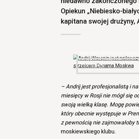
niedawno zakończonego s
Opiekun „Niebiesko-biał
kapitana swojej drużyny, 
Andrij Woronin jest najleps
strzelcem Dynama Moskwa (fot.
fcdynamo.ru)
– Andrij jest profesjonalistą i
miesięcy w Rosji nie mógł się o
swoją wielką klasę. Mogę powie
który obecnie występuje w Prem
z pewnością nie zajmowałoby tr
moskiewskiego klubu.