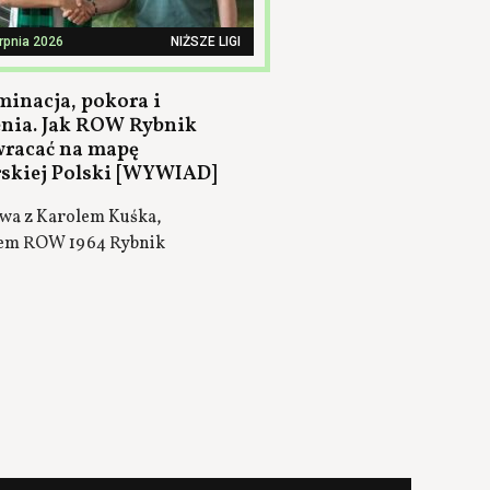
erpnia 2026
NIŻSZE LIGI
minacja, pokora i
nia. Jak ROW Rybnik
wracać na mapę
rskiej Polski [WYWIAD]
a z Karolem Kuśka,
em ROW 1964 Rybnik