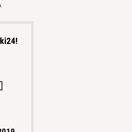
.
ki24!

2019