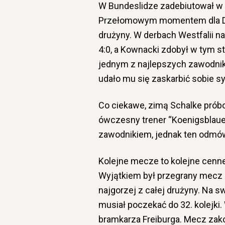
W Bundeslidze zadebiutował w 
Przełomowym momentem dla Da
drużyny. W derbach Westfalii na
4:0, a Kownacki zdobył w tym s
jednym z najlepszych zawodni
udało mu się zaskarbić sobie s
Co ciekawe, zimą Schalke pró
ówczesny trener “Koenigsblaue
zawodnikiem, jednak ten odmówi
Kolejne mecze to kolejne cenne
Wyjątkiem był przegrany mecz z
najgorzej z całej drużyny. Na s
musiał poczekać do 32. kolejk
bramkarza Freiburga. Mecz zako