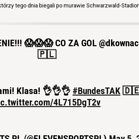
którzy tego dnia biegali po murawie Schwarzwald-Stadion
IE!!! 😱😱😱 CO ZA GOL @dkownac
🇵🇱
ami! Klasa! 👌👌👌
#BundesTAK
🇩
ic.twitter.com/4L715DgT2v
RTS PL (@ELEVENSPORTSPL)
May 5, 