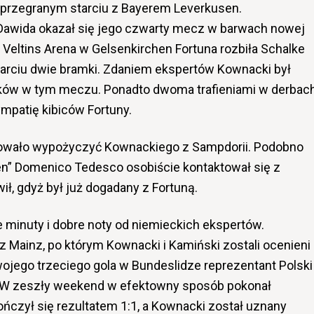
przegranym starciu z Bayerem Leverkusen.
wida okazał się jego czwarty mecz w barwach nowej
 Veltins Arena w Gelsenkirchen Fortuna rozbiła Schalke
tarciu dwie bramki. Zdaniem ekspertów Kownacki był
ków w tym meczu. Ponadto dwoma trafieniami w derbac
ympatię kibiców Fortuny.
bowało wypożyczyć Kownackiego z Sampdorii. Podobno
n” Domenico Tedesco osobiście kontaktował się z
ł, gdyż był już dogadany z Fortuną.
 minuty i dobre noty od niemieckich ekspertów.
 Mainz, po którym Kownacki i Kamiński zostali ocenieni
wojego trzeciego gola w Bundeslidze reprezentant Polski
i. W zeszły weekend w efektowny sposób pokonał
ńczył się rezultatem 1:1, a Kownacki został uznany