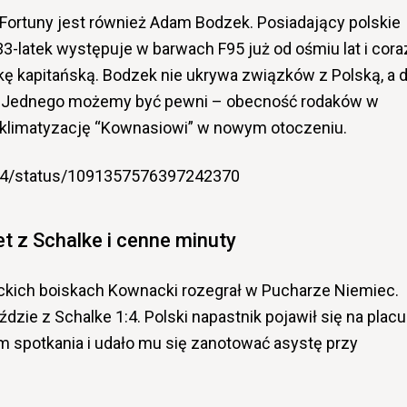
Fortuny jest również Adam Bodzek. Posiadający polskie
3-latek występuje w barwach F95 już od ośmiu lat i cora
kę kapitańską. Bodzek nie ukrywa związków z Polską, a 
e. Jednego możemy być pewni – obecność rodaków w
 aklimatyzację “Kownasiowi” w nowym otoczeniu.
i24/status/1091357576397242370
t z Schalke i cenne minuty
kich boiskach Kownacki rozegrał w Pucharze Niemiec.
dzie z Schalke 1:4. Polski napastnik pojawił się na placu
m spotkania i udało mu się zanotować asystę przy