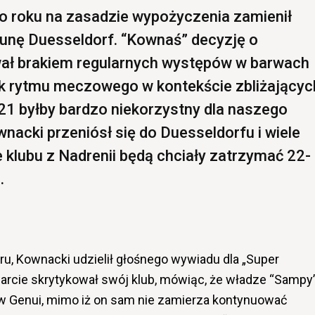
o roku na zasadzie wypożyczenia zamienił
unę Duesseldorf. “Kownaś” decyzję o
ł brakiem regularnych występów w barwach
ak rytmu meczowego w kontekście zbliżającyc
21 byłby bardzo niekorzystny dla naszego
nacki przeniósł się do Duesseldorfu i wiele
 klubu z Nadrenii będą chciały zatrzymać 22-
.
ru, Kownacki udzielił głośnego wywiadu dla „Super
arcie skrytykował swój klub, mówiąc, że władze “Sampy
 Genui, mimo iż on sam nie zamierza kontynuować