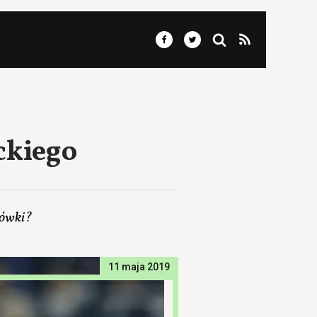
ckiego
żówki?
11 maja 2019