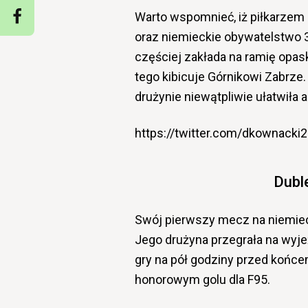
Warto wspomnieć, iż piłkarzem 
oraz niemieckie obywatelstwo 3
częściej zakłada na ramię opas
tego kibicuje Górnikowi Zabrz
drużynie niewątpliwie ułatwiła
https://twitter.com/dkownack
Duble
Swój pierwszy mecz na niemiec
Jego drużyna przegrała na wyjeź
gry na pół godziny przed końce
honorowym golu dla F95.