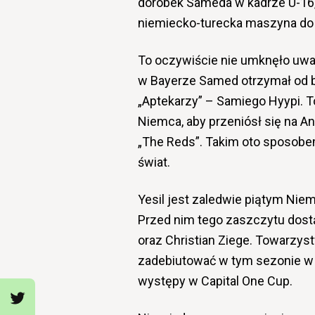
dorobek Sameda w kadrze U-16,
niemiecko-turecka maszyna do
To oczywiście nie umknęło uw
w Bayerze Samed otrzymał od b
„Aptekarzy” – Samiego Hyypi. T
Niemca, aby przeniósł się na An
„The Reds”. Takim oto sposobem 
świat.
Yesil jest zaledwie piątym Niem
Przed nim tego zaszczytu dostą
oraz Christian Ziege. Towarzy
zadebiutować w tym sezonie w b
występy w Capital One Cup.