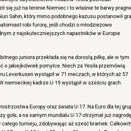
ł się już na terenie Niemiec i to właśnie te barwy pragni
 Nuri Sahin, który mimo podobnego kazusu postanowił gr
atomiast robi furorę, jeśli chodzi o młodzieżowe
ednym z najskuteczniejszych napastników w Europie
itnego juniora przekłada się na dorosłą piłkę, ale w tym
 o jakiejkolwiek pomyłce. Niech za Yesila przemówią
eru Leverkusen wystąpił w 71 meczach, w których aż 57
 W niemieckiej kadrze U-19 wystąpił w sześciu grach
istrzostwa Europy oraz świata U-17. Na Euro dla tej gru
trzy gole, a na samym mundialu U-17 otrzymał już nagrod
w całego turnieju, zdobywając aż sześć bramek. Całkowit