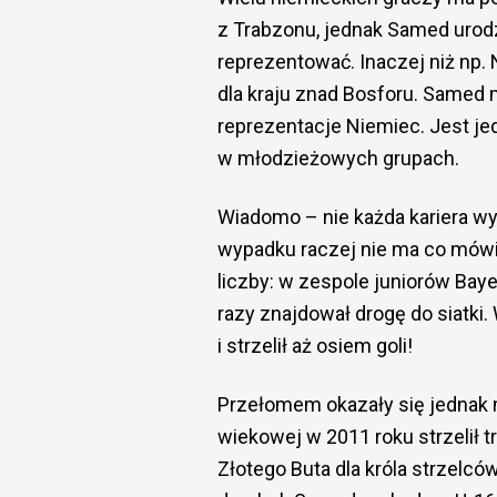
z Trabzonu, jednak Samed urodzi
reprezentować. Inaczej niż np.
dla kraju znad Bosforu. Samed n
reprezentacje Niemiec. Jest j
w młodzieżowych grupach.
Wiadomo – nie każda kariera wyb
wypadku raczej nie ma co mówić
liczby: w zespole juniorów Bay
razy znajdował drogę do siatki.
i strzelił aż osiem goli!
Przełomem okazały się jednak m
wiekowej w 2011 roku strzelił 
Złotego Buta dla króla strzelcó