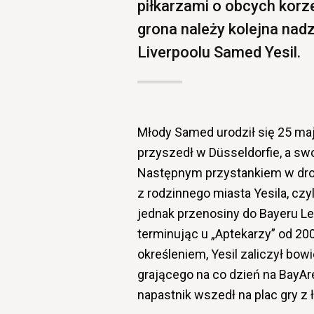
piłkarzami o obcych korze
grona należy kolejna nadzi
Liverpoolu Samed Yesil.
Młody Samed urodził się 25 maj
przyszedł w Düsseldorfie, a swoj
Następnym przystankiem w dro
z rodzinnego miasta Yesila, cz
jednak przenosiny do Bayeru Le
terminując u „Aptekarzy” od 20
określeniem, Yesil zaliczył bo
grającego na co dzień na BayAre
napastnik wszedł na plac gry z