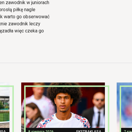
den zawodnik w juniorach
orosłą piłkę nagle
nak warto go obserwować
cnie zawodnik leczy
ięzadła więc czeka go
LIGA
8 sierpnia 2026
EKSTRAKLASA
7 si