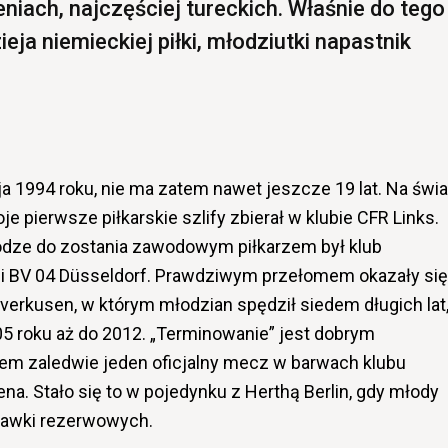
niach, najczęściej tureckich. Właśnie do tego
eja niemieckiej piłki, młodziutki napastnik
a 1994 roku, nie ma zatem nawet jeszcze 19 lat. Na świa
e pierwsze piłkarskie szlify zbierał w klubie CFR Links.
dze do zostania zawodowym piłkarzem był klub
yli BV 04 Düsseldorf. Prawdziwym przełomem okazały się
verkusen, w którym młodzian spędził siedem długich lat
05 roku aż do 2012. „Terminowanie” jest dobrym
wiem zaledwie jeden oficjalny mecz w barwach klubu
na. Stało się to w pojedynku z Herthą Berlin, gdy młody
 ławki rezerwowych.