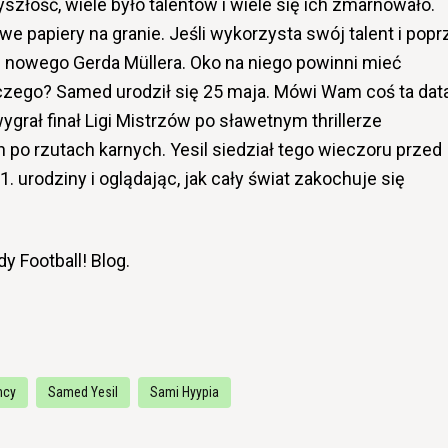
szłość, wiele było talentów i wiele się ich zmarnowało.
 papiery na granie. Jeśli wykorzysta swój talent i popr
 nowego Gerda Müllera. Oko na niego powinni mieć
czego? Samed urodził się 25 maja. Mówi Wam coś ta dat
ygrał finał Ligi Mistrzów po sławetnym thrillerze
 po rzutach karnych. Yesil siedział tego wieczoru przed
. urodziny i oglądając, jak cały świat zakochuje się
dy Football! Blog.
mcy
Samed Yesil
Sami Hyypia