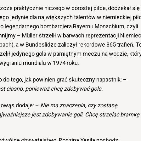
zcze praktycznie niczego w dorosłej piłce, doczekał się
o jedynie dla największych talentów w niemieckiej pił
 do legendarnego bombardiera Bayernu Monachium, czyli
ijmy – Müller strzelił w barwach reprezentacji Niemie
pach), a w Bundeslidze zaliczył rekordowe 365 trafień. T
rzelił jedynego gola w pamiętnym meczu na wodzie, któr
wygraniu mundialu w 1974 roku.
 do tego, jak powinien grać skuteczny napastnik: –
st ciasno, ponieważ chcę zdobywać gole.
łowąs dodaje: –
Nie ma znaczenia, czy zostanę
jważniejsze jest zdobywanie goli. Chcę strzelać bramkę
odwójne obywatelstwo. Rodzina Yesila pochodzi