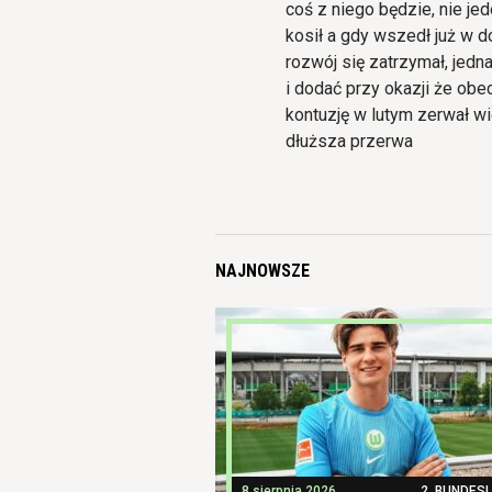
coś z niego będzie, nie je
kosił a gdy wszedł już w d
rozwój się zatrzymał, jed
i dodać przy okazji że obe
kontuzję w lutym zerwał w
dłuższa przerwa
NAJNOWSZE
8 sierpnia 2026
2. BUNDES