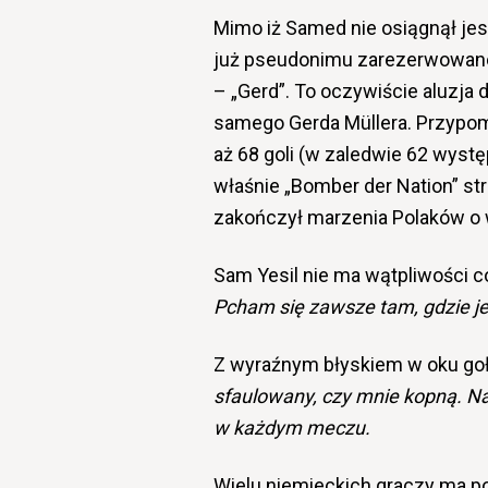
Mimo iż Samed nie osiągnął jes
już pseudonimu zarezerwowaneg
– „Gerd”. To oczywiście aluzja
samego Gerda Müllera. Przypomn
aż 68 goli (w zaledwie 62 wystę
właśnie „Bomber der Nation” st
zakończył marzenia Polaków o 
Sam Yesil nie ma wątpliwości co
Pcham się zawsze tam, gdzie je
Z wyraźnym błyskiem w oku go
sfaulowany, czy mnie kopną. Na
w każdym meczu.
Wielu niemieckich graczy ma p