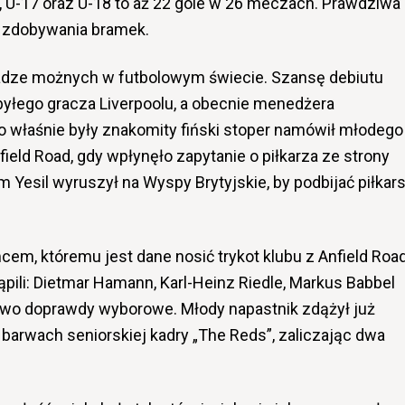
 U-17 oraz U-18 to aż 22 gole w 26 meczach. Prawdziwa
 zdobywania bramek.
adze możnych w futbolowym świecie. Szansę debiutu
yłego gracza Liverpoolu, a obecnie menedżera
o właśnie były znakomity fiński stoper namówił młodego
field Road, gdy wpłynęło zapytanie o piłkarza ze strony
Yesil wyruszył na Wyspy Brytyjskie, by podbijać piłkars
cem, któremu jest dane nosić trykot klubu z Anfield Road
pili: Dietmar Hamann, Karl-Heinz Riedle, Markus Babbel
stwo doprawdy wyborowe. Młody napastnik zdążył już
arwach seniorskiej kadry „The Reds”, zaliczając dwa