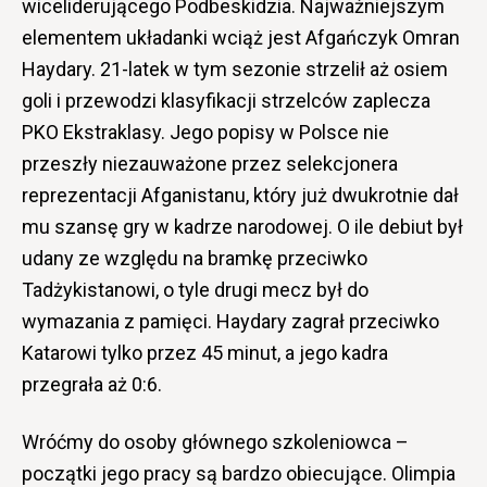
wiceliderującego Podbeskidzia. Najważniejszym
elementem układanki wciąż jest Afgańczyk Omran
Haydary. 21-latek w tym sezonie strzelił aż osiem
goli i przewodzi klasyfikacji strzelców zaplecza
PKO Ekstraklasy. Jego popisy w Polsce nie
przeszły niezauważone przez selekcjonera
reprezentacji Afganistanu, który już dwukrotnie dał
mu szansę gry w kadrze narodowej. O ile debiut był
udany ze względu na bramkę przeciwko
Tadżykistanowi, o tyle drugi mecz był do
wymazania z pamięci. Haydary zagrał przeciwko
Katarowi tylko przez 45 minut, a jego kadra
przegrała aż 0:6.
Wróćmy do osoby głównego szkoleniowca –
początki jego pracy są bardzo obiecujące. Olimpia