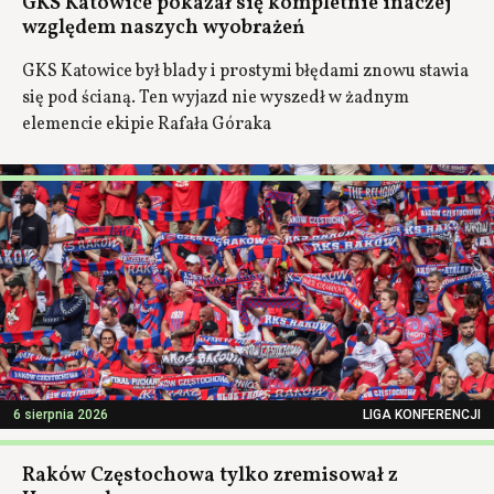
GKS Katowice pokazał się kompletnie inaczej
względem naszych wyobrażeń
GKS Katowice był blady i prostymi błędami znowu stawia
się pod ścianą. Ten wyjazd nie wyszedł w żadnym
elemencie ekipie Rafała Góraka
6 sierpnia 2026
LIGA KONFERENCJI
Raków Częstochowa tylko zremisował z