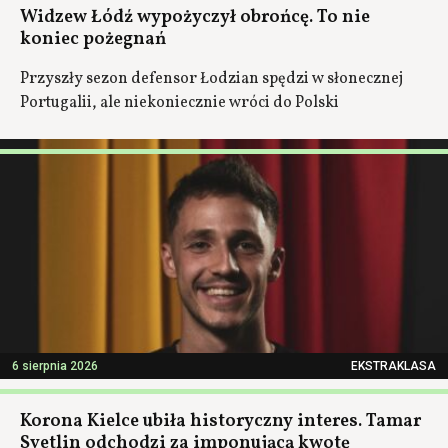
Widzew Łódź wypożyczył obrońcę. To nie
koniec pożegnań
Przyszły sezon defensor Łodzian spędzi w słonecznej
Portugalii, ale niekoniecznie wróci do Polski
6 sierpnia 2026
EKSTRAKLASA
Korona Kielce ubiła historyczny interes. Tamar
Svetlin odchodzi za imponującą kwotę