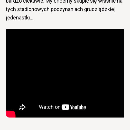
bardzo ciekawie. My chcemy skupić się właśnie na
tych stadionowych poczynaniach grudziądzkiej
jedenastki…