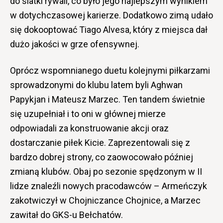
do siatki rywali, co było jego najlepszym wynikiem
w dotychczasowej karierze. Dodatkowo zimą udało
się dokooptować Tiago Alvesa, który z miejsca dał
dużo jakości w grze ofensywnej.
Oprócz wspomnianego duetu kolejnymi piłkarzami
sprowadzonymi do klubu latem byli Aghwan
Papykjan i Mateusz Marzec. Ten tandem świetnie
się uzupełniał i to oni w głównej mierze
odpowiadali za konstruowanie akcji oraz
dostarczanie piłek Kicie. Zaprezentowali się z
bardzo dobrej strony, co zaowocowało później
zmianą klubów. Obaj po sezonie spędzonym w II
lidze znaleźli nowych pracodawców – Armeńczyk
zakotwiczył w Chojniczance Chojnice, a Marzec
zawitał do GKS-u Bełchatów.