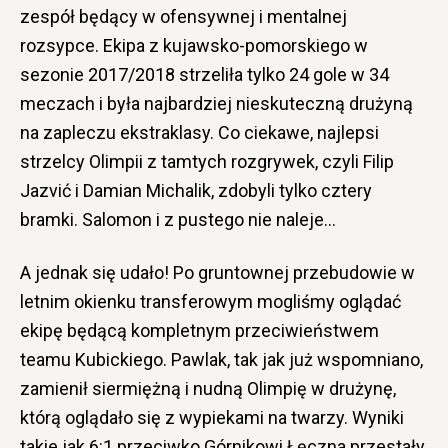
zespół będący w ofensywnej i mentalnej
rozsypce. Ekipa z kujawsko-pomorskiego w
sezonie 2017/2018 strzeliła tylko 24 gole w 34
meczach i była najbardziej nieskuteczną drużyną
na zapleczu ekstraklasy. Co ciekawe, najlepsi
strzelcy Olimpii z tamtych rozgrywek, czyli Filip
Jazvić i Damian Michalik, zdobyli tylko cztery
bramki. Salomon i z pustego nie naleje…
A jednak się udało! Po gruntownej przebudowie w
letnim okienku transferowym mogliśmy oglądać
ekipę będącą kompletnym przeciwieństwem
teamu Kubickiego. Pawlak, tak jak już wspomniano,
zamienił siermiężną i nudną Olimpię w drużynę,
którą oglądało się z wypiekami na twarzy. Wyniki
takie jak 6:1 przeciwko Górnikowi Łęczna przestały