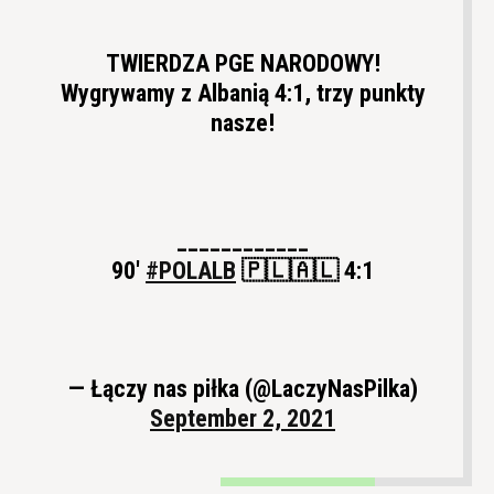
TWIERDZA PGE NARODOWY!
Wygrywamy z Albanią 4:1, trzy punkty
nasze!
____________
90'
#POLALB
🇵🇱🇦🇱 4:1
— Łączy nas piłka (@LaczyNasPilka)
September 2, 2021