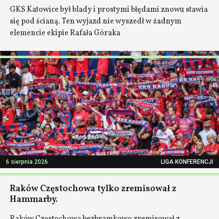
GKS Katowice był blady i prostymi błędami znowu stawia
się pod ścianą. Ten wyjazd nie wyszedł w żadnym
elemencie ekipie Rafała Góraka
6 sierpnia 2026
LIGA KONFERENCJI
Raków Częstochowa tylko zremisował z
Hammarby.