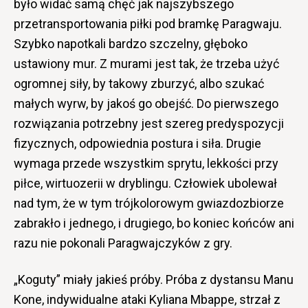
było widać samą chęć jak najszybszego
przetransportowania piłki pod bramkę Paragwaju.
Szybko napotkali bardzo szczelny, głęboko
ustawiony mur. Z murami jest tak, że trzeba użyć
ogromnej siły, by takowy zburzyć, albo szukać
małych wyrw, by jakoś go obejść. Do pierwszego
rozwiązania potrzebny jest szereg predyspozycji
fizycznych, odpowiednia postura i siła. Drugie
wymaga przede wszystkim sprytu, lekkości przy
piłce, wirtuozerii w dryblingu. Człowiek ubolewał
nad tym, że w tym trójkolorowym gwiazdozbiorze
zabrakło i jednego, i drugiego, bo koniec końców ani
razu nie pokonali Paragwajczyków z gry.
„Koguty” miały jakieś próby. Próba z dystansu Manu
Kone, indywidualne ataki Kyliana Mbappe, strzał z