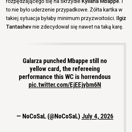
rozpędzającego się na skrzydle
Kyliana Mbappe
. I
to nie było uderzenie przypadkowe. Żółta kartka w
takiej sytuacja byłaby minimum przyzwoitości.
Ilgiz
Tantashev
nie zdecydował się nawet na taką karę.
Galarza punched Mbappe still no
yellow card, the refereeing
performance this WC is horrendous
pic.twitter.com/EjEEjybm6N
— NoCoSaL (@NoCoSaL)
July 4, 2026