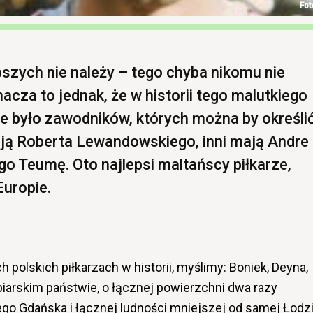
pszych nie należy – tego chyba nikomu nie
acza to jednak, że w historii tego malutkiego
e było zawodników, których można by określi
ją Roberta Lewandowskiego, inni mają Andre
o Teumę. Oto najlepsi maltańscy piłkarze,
Europie.
 polskich piłkarzach w historii, myślimy: Boniek, Deyna,
iarskim państwie, o łącznej powierzchni dwa razy
o Gdańska i łącznej ludności mniejszej od samej Łodzi