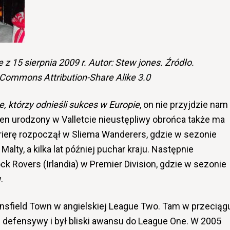
z 15 sierpnia 2009 r. Autor: Stew jones. Źródło.
ommons Attribution-Share Alike 3.0
e, którzy odnieśli sukces w Europie
, on nie przyjdzie nam
ten urodzony w Valletcie nieustępliwy obrońca także ma
rierę rozpoczął w Sliema Wanderers, gdzie w sezonie
lty, a kilka lat później puchar kraju. Następnie
k Rovers (Irlandia) w Premier Division, gdzie w sezonie
.
ansfield Town w angielskiej League Two. Tam w przeciąg
 defensywy i był bliski awansu do League One. W 2005