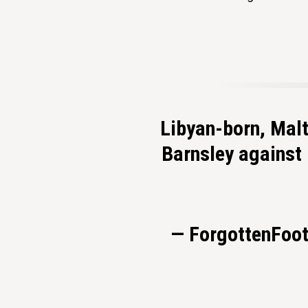
Libyan-born, Malt
Barnsley against
— ForgottenFoo