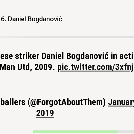
6. Daniel Bogdanović
ese striker Daniel Bogdanović in acti
 Man Utd, 2009.
pic.twitter.com/3xfn
tballers (@ForgotAboutThem)
Januar
2019