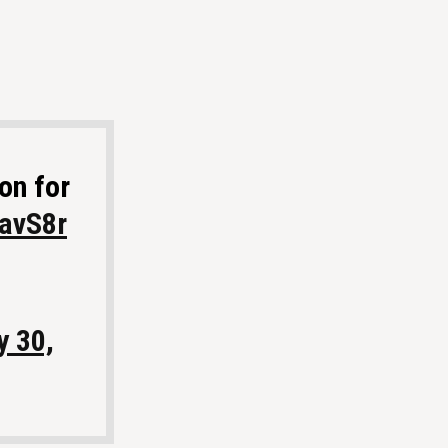
on for
javS8r
y 30,