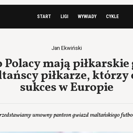
START
LIGI
WYWIADY
CYKLE
Jan Ekwiński
o Polacy mają piłkarskie
tańscy piłkarze, którzy 
sukces w Europie
rzedstawiamy umowny panteon gwiazd maltańskiego futbo