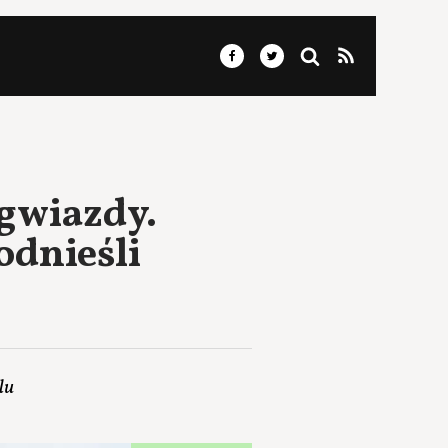
 gwiazdy.
odnieśli
lu