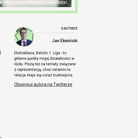
Wikimedia Commons/Acmilanmalta1
O AUTORZE
Jan Ekwiński
ć
Ekstraklasa, Betclic 1. Liga - to
główne punkty mojej działalności w
iGolu. Piszę też na tematy związane
z reprezentacją, choć ostatnio ta
relacja staje się coraz trudniejsza.
Obserwuj autora na Twitterze
,