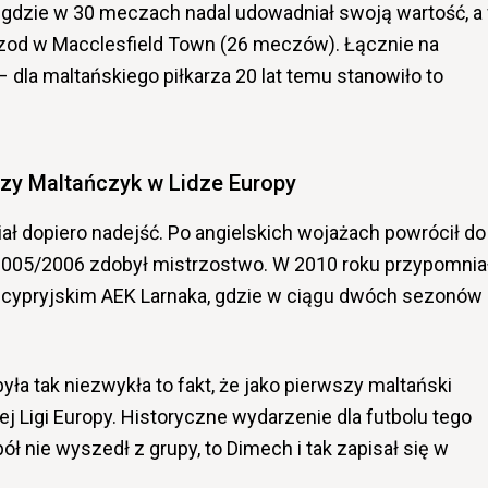
, gdzie w 30 meczach nadal udowadniał swoją wartość, a
izod w Macclesfield Town (26 meczów). Łącznie na
 dla maltańskiego piłkarza 20 lat temu stanowiło to
zy Maltańczyk w Lidze Europy
ł dopiero nadejść. Po angielskich wojażach powrócił do
e 2005/2006 zdobył mistrzostwo. W 2010 roku przypomnia
 z cypryjskim AEK Larnaka, gdzie w ciągu dwóch sezonów
była tak niezwykła to fakt, że jako pierwszy maltański
ej Ligi Europy. Historyczne wydarzenie dla futbolu tego
ł nie wyszedł z grupy, to Dimech i tak zapisał się w