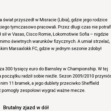
a świat przyszedł w Misracie (Libia), gdzie jego rodzice
ego tymczasowo pracowali. Przez długi czas nie potrafi
ł sił w Vasas, Cisco Romie, Łokomotiwie Sofia – nigdzie
u mimo świetnych warunków fizycznych. A umiał strzelać,
kim Marsaxlokk FC, gdzie w jednym sezonie zdobył
za 300 tysięcy euro do Barnsley w Championship. W tej
 początku radził sobie nieźle. Sezon 2009/2010 przynió
im 11 bramek, a jego dublety przeciwko Sheffield
t pomogły zespołowi wygrać ważne mecze.
Brutalny zjazd w dół