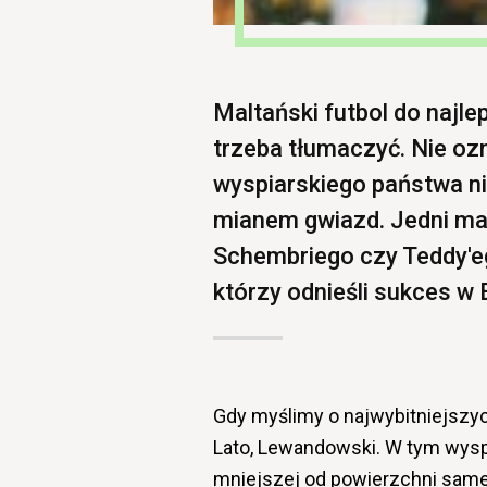
Maltański futbol do najle
trzeba tłumaczyć. Nie ozn
wyspiarskiego państwa ni
mianem gwiazd. Jedni ma
Schembriego czy Teddy'eg
którzy odnieśli sukces w 
Gdy myślimy o najwybitniejszych
Lato, Lewandowski. W tym wysp
mniejszej od powierzchni sameg