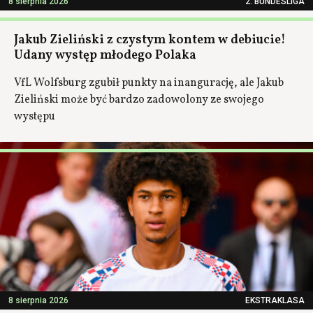
8 sierpnia 2026
2. BUNDESLIGA
Jakub Zieliński z czystym kontem w debiucie!
Udany występ młodego Polaka
VfL Wolfsburg zgubił punkty na inangurację, ale Jakub
Zieliński może być bardzo zadowolony ze swojego
występu
8 sierpnia 2026
EKSTRAKLASA