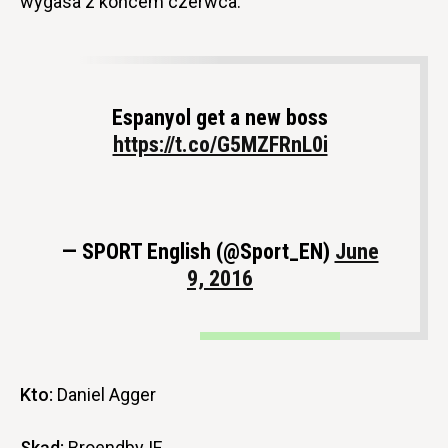
wygasa z końcem czerwca.
Espanyol get a new boss
https://t.co/G5MZFRnL0i
— SPORT English (@Sport_EN)
June
9, 2016
Kto:
Daniel Agger
Skąd:
Broendby IF