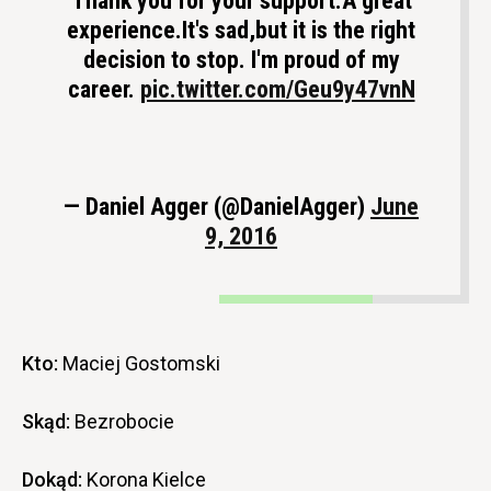
Thank you for your support.A great
experience.It's sad,but it is the right
decision to stop. I'm proud of my
career.
pic.twitter.com/Geu9y47vnN
— Daniel Agger (@DanielAgger)
June
9, 2016
Kto:
Maciej Gostomski
Skąd:
Bezrobocie
Dokąd:
Korona Kielce