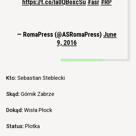
https://t.co/Ia0QBoxcSu
#asr
#RP
— RomaPress (@ASRomaPress)
June
9, 2016
Kto:
Sebastian Steblecki
Skąd:
Górnik Zabrze
Dokąd:
Wisła Płock
Status:
Plotka