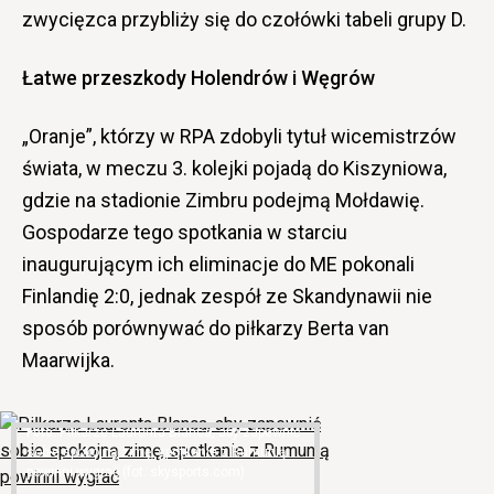
zwycięzca przybliży się do czołówki tabeli grupy D.
Łatwe przeszkody Holendrów i Węgrów
„Oranje”, którzy w RPA zdobyli tytuł wicemistrzów
świata, w meczu 3. kolejki pojadą do Kiszyniowa,
gdzie na stadionie Zimbru podejmą Mołdawię.
Gospodarze tego spotkania w starciu
inaugurującym ich eliminacje do ME pokonali
Finlandię 2:0, jednak zespół ze Skandynawii nie
sposób porównywać do piłkarzy Berta van
Maarwijka.
Piłkarze Laurenta Blanca, aby zapewnić
sobie spokojną zimę, spotkanie z Rumunią
powinni wygrać (fot. skysports.com)