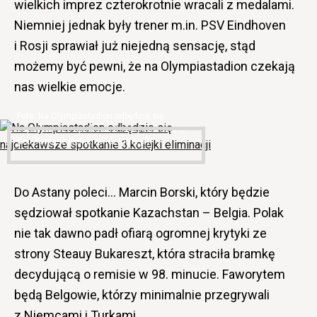
wielkich imprez czterokrotnie wracali z medalami.
Niemniej jednak były trener m.in. PSV Eindhoven
i Rosji sprawiał już niejedną sensację, stąd
możemy być pewni, że na Olympiastadion czekają
nas wielkie emocje.
Na Olympiastadion odbędzie się
najciekawsze spotkanie 3.kolejki eliminacji
(fot. Tomasz Bejnarowicz/ iGol.pl)
Do Astany poleci… Marcin Borski, który będzie
sędziował spotkanie Kazachstan – Belgia. Polak
nie tak dawno padł ofiarą ogromnej krytyki ze
strony Steauy Bukareszt, która straciła bramkę
decydującą o remisie w 98. minucie. Faworytem
będą Belgowie, którzy minimalnie przegrywali
z Niemcami i Turkami.