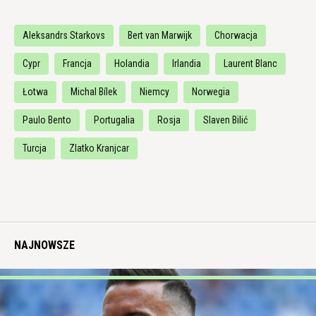
Aleksandrs Starkovs
Bert van Marwijk
Chorwacja
Cypr
Francja
Holandia
Irlandia
Laurent Blanc
Łotwa
Michal Bílek
Niemcy
Norwegia
Paulo Bento
Portugalia
Rosja
Slaven Bilić
Turcja
Zlatko Kranjcar
NAJNOWSZE