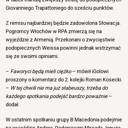
Giovanniego Trapattoniego do sześciu punktów.
Z remisu najbardziej będzie zadowolona Słowacja.
Pogromcy Włochów w RPA zmierzą się na
wyjeździe z Armenią. Przekonani o zwycięstwie
podopiecznych Weissa powinni jednak wstrzymać
się ze swoimi opiniami.
–
Faworyci będą mieli ciężko
– mówił iGolowi
proszony o komentarz do 2. kolejki Roman Kosecki.
–
W tej chwili nie ma już słabeuszy, trzeba do
każdego spotkania podejść bardzo poważnie
–
dodał.
W ostatnim spotkaniu grupy B Macedonia podejmie
na wyjeździe Andorę. Podopieczni Mirsada Jonuza