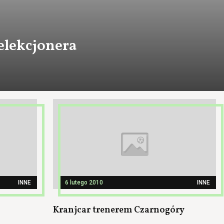
elekcjonera
INNE
6 lutego 2010
INNE
Kranjcar trenerem Czarnogóry