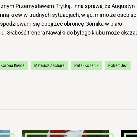
ecznym Przemysławem Trytką. Inna sprawa, że Augustyn
imną krew w trudnych sytuacjach, więc, mimo że osobiśc
 spodziewam się obejrzeć obrońcę Górnika w biało-
u. Słabość trenera Nawałki do byłego klubu może okaza
Korona Kielce
Mateusz Zachara
Rafał Kosznik
Robert Jeż