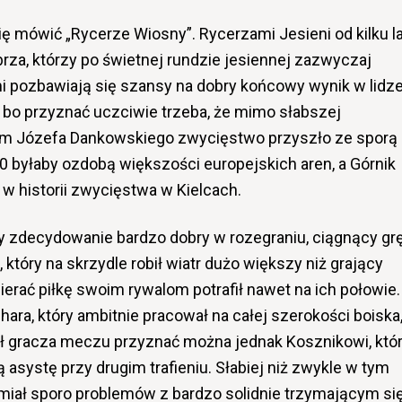
ę mówić „Rycerze Wiosny”. Rycerzami Jesieni od kilku la
abrza, którzy po świetnej rundzie jesiennej zazwyczaj
i pozbawiają się szansy na dobry końcowy wynik w lidze
, bo przyznać uczciwie trzeba, że mimo słabszej
ym Józefa Dankowskiego zwycięstwo przyszło ze sporą
:0 byłaby ozdobą większości europejskich aren, a Górnik
w historii zwycięstwa w Kielcach.
y zdecydowanie bardzo dobry w rozegraniu, ciągnący gr
 który na skrzydle robił wiatr dużo większy niż grający
bierać piłkę swoim rywalom potrafił nawet na ich połowie.
chara, który ambitnie pracował na całej szerokości boiska
uł gracza meczu przyznać można jednak Kosznikowi, któ
ą asystę przy drugim trafieniu. Słabiej niż zwykle w tym
 miał sporo problemów z bardzo solidnie trzymającym si