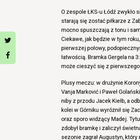
O zespole ŁKS-u Łódź zwykło si
starają się zostać piłkarze z Z
mocno spuszczają z tonu i sam
Ciekawe, jak będzie w tym roku
pierwszej połowy, podopieczn
łatwością. Bramka Gergela na 3
może cieszyć się z pierwszego 
Plusy meczu: w drużynie Koron
Vanja Marković i Paweł Golański,
niby z przodu Jacek Kiełb, a od
kolei w Górniku wyróżnił się Za
oraz sporo widzący Madej. Tyt
zdobył bramkę i zaliczył świetn
sezonie zagrał Augustyn, który