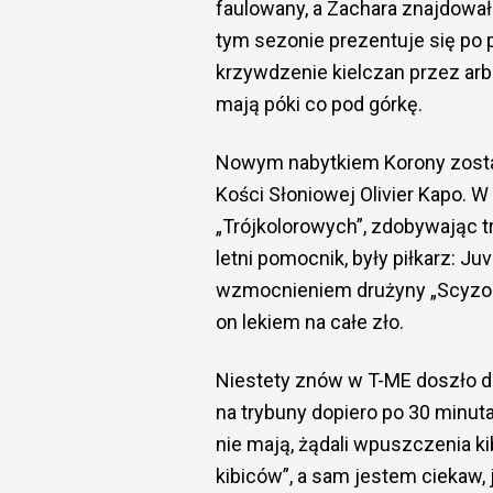
faulowany, a Zachara znajdował 
tym sezonie prezentuje się po p
krzywdzenie kielczan przez arb
mają póki co pod górkę.
Nowym nabytkiem Korony został
Kości Słoniowej Olivier Kapo. 
„Trójkolorowych”, zdobywając t
letni pomocnik, były piłkarz: J
wzmocnieniem drużyny „Scyzoryk
on lekiem na całe zło.
Niestety znów w T-ME doszło do
na trybuny dopiero po 30 minuta
nie mają, żądali wpuszczenia kib
kibiców”, a sam jestem ciekaw, j