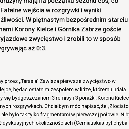
 drużyny mają na początku sezonu coś, co
Fatalne wejścia w rozgrywki i wyniki
żliwości. W piętnastym bezpośrednim starciu
nami Korony Kielce i Górnika Zabrze goście
wyjazdowe zwycięstwo i zrobili to w sposób
ygrywając aż 0:3.
y przez „Tarasia” Zawisza pierwsze zwycięstwo w
olejce, będąc ostatnim zespołem w lidze, któremu udała
ły się bydgoszczanom 3 remisy i 3 porażki, Korona Kielce
cnych rozgrywkach. Chciałbym móc napisać, że „Złocisto
, ale było tak tylko fragmentami w pierwszej połowie. Nib
 dyskusyjnych okolicznościach (Cerniauskas był chyba