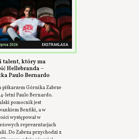
erpnia 2026
EKSTRAKLASA
 talent, który ma
pić Hellebranda –
tka Paulo Bernardo
piłkarzem Górnika Zabrze
24-letni Paulo Bernardo.
lski pomocnik jest
ankiem Benfiki, a w
łości występował w
eżowych reprezentacjach
lii. Do Zabrza przychodzi z