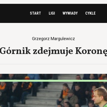
START
LIGI
WYWIADY
CYKLE
Grzegorz Margulewicz
Górnik zdejmuje Koron