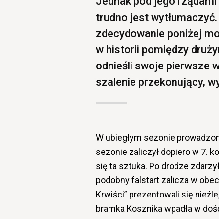
Jednak pod jego rządami
trudno jest wytłumaczyć. 
zdecydowanie poniżej mo
w historii pomiędzy druży
odnieśli swoje pierwsze 
szalenie przekonujący, w
W ubiegłym sezonie prowadzon
sezonie zaliczył dopiero w 7. k
się ta sztuka. Po drodze zdarzy
podobny falstart zalicza w obe
Krwiści” prezentowali się nieźle
bramka Kosznika wpadła w dość