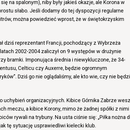
się na spalonym), niby były jakieś okazje, ale Korona w
rostu słabo. Jeśli dodamy do tej dyspozycji regularne
itrów, można powiedzieć wprost, że w świętokrzyskim
 dziś reprezentant Francji, pochodzący z Wybrzeża
W latach 2002-2004 zaliczył on 9 występów w drużynie
rzy bramki. Imponująca średnia i niewykluczone, że 34-
uventusu, Celticu czy Auxerre, będzie ogromnym
ów”. Dziś go nie oglądaliśmy, ale kto wie, czy nie będz
 uchybień organizacyjnych. Kibice Górnika Zabrze wesz
ch meczu, a kibice Korony, mimo że żadnej spółki z nimi
iców rywali na trybuny. Na usta ciśnie się: „Piłka nożna d
ak tę sytuację usprawiedliwi kielecki klub.