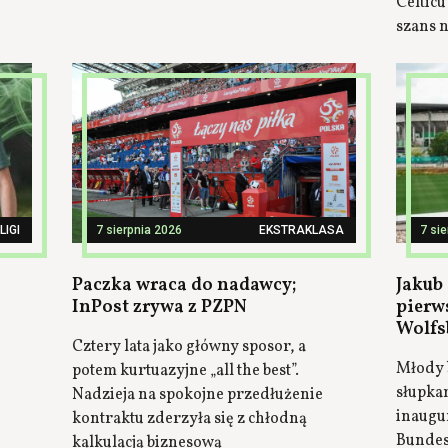
Celticu
szans n
LIGI
7 sierpnia 2026
EKSTRAKLASA
7 si
Paczka wraca do nadawcy;
Jakub 
InPost zrywa z PZPN
pierw
Wolfs
Cztery lata jako główny sposor, a
Młody 
potem kurtuazyjne „all the best”.
słupka
Nadzieja na spokojne przedłużenie
inaugu
kontraktu zderzyła się z chłodną
Bundes
kalkulacją biznesową