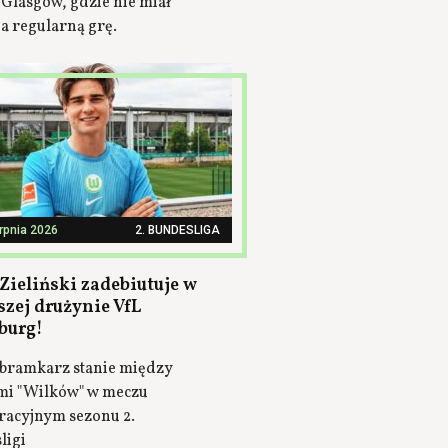
 Glasgow, gdzie nie miał
a regularną grę.
erpnia 2026
2. BUNDESLIGA
Zieliński zadebiutuje w
szej drużynie VfL
burg!
bramkarz stanie między
mi "Wilków" w meczu
racyjnym sezonu 2.
ligi