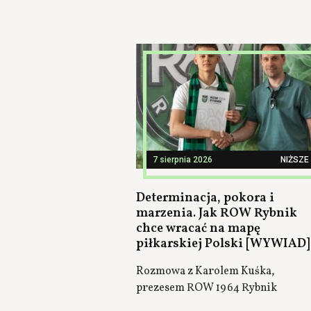
7 sierpnia 2026
NIŻSZE 
Determinacja, pokora i
marzenia. Jak ROW Rybnik
chce wracać na mapę
piłkarskiej Polski [WYWIAD]
Rozmowa z Karolem Kuśka,
prezesem ROW 1964 Rybnik