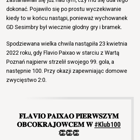
dokonać. Pojawiło się po prostu wyczekiwanie
kiedy to w końcu nastąpi, ponieważ wychowanek
GD Sesimbry był wiecznie głodny gry i bramek.
Spodziewana wielka chwila nastąpiła 23 kwietnia
2022 roku, gdy Flavio Paixao w starciu z Wartą
Poznań najpierw strzelił swojego 99. gola, a
następnie 100. Przy okazji zapewniając domowe
zwycięstwo 2:0.
𝐅𝐋𝐀𝐕𝐈𝐎 𝐏𝐀𝐈𝐗𝐀𝐎 𝐏𝐈𝐄𝐑𝐖𝐒𝐙𝐘𝐌
𝐎𝐁𝐂𝐎𝐊𝐑𝐀𝐉𝐎𝐖𝐂𝐄𝐌 𝐖
#Klub100
👏👏👏