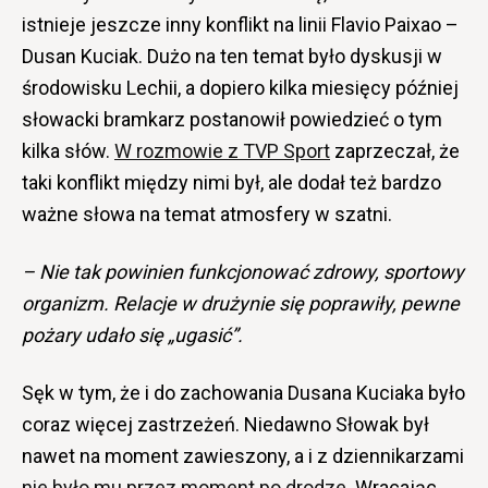
istnieje jeszcze inny konflikt na linii Flavio Paixao –
Dusan Kuciak. Dużo na ten temat było dyskusji w
środowisku Lechii, a dopiero kilka miesięcy później
słowacki bramkarz postanowił powiedzieć o tym
kilka słów.
W rozmowie z TVP Sport
zaprzeczał, że
taki konflikt między nimi był, ale dodał też bardzo
ważne słowa na temat atmosfery w szatni.
– Nie tak powinien funkcjonować zdrowy, sportowy
organizm. Relacje w drużynie się poprawiły, pewne
pożary udało się „ugasić”.
Sęk w tym, że i do zachowania Dusana Kuciaka było
coraz więcej zastrzeżeń. Niedawno Słowak był
nawet na moment zawieszony, a i z dziennikarzami
nie było mu przez moment po drodze
. Wracając