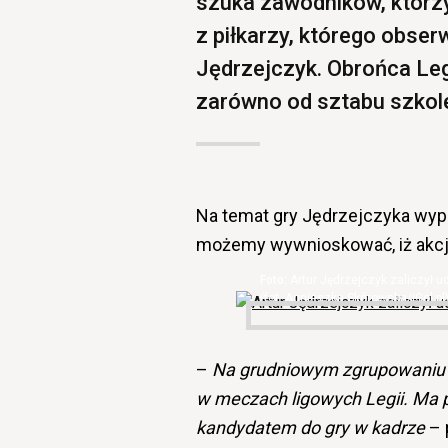
szuka zawodników, któr
z piłkarzy, którego obser
Jędrzejczyk. Obrońca Leg
zarówno od sztabu szkole
Na temat gry Jędrzejczyka wypo
możemy wywnioskować, iż akcj
Artur Jędrzejczyk zaliczył 
(fot. Agnieszka Skórowska/iGol.pl
–
Na grudniowym zgrupowaniu Ar
w meczach ligowych Legii. Ma p
kandydatem do gry w kadrze
– 