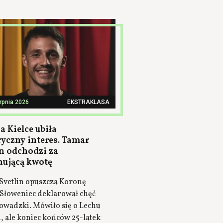
erpnia 2026
EKSTRAKLASA
a Kielce ubiła
ryczny interes. Tamar
in odchodzi za
ującą kwotę
Svetlin opuszcza Koronę
 Słoweniec deklarował chęć
owadzki. Mówiło się o Lechu
, ale koniec końców 25-latek