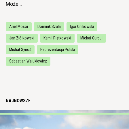
Może…
Ariel Mosór
Dominik Szala
Igor Orlikowski
Jan Ziółkowski
Kamil Piątkowski
Michał Gurgul
Michał Synoś
Reprezentacja Polski
Sebastian Walukiewicz
NAJNOWSZE