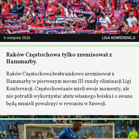
6 sierpnia 2026
LIGA KONFERENCJI
Raków Częstochowa tylko zremisował z
Hammarby.
Raków Częstochowa bezbramkowo zremisował z
Hammarby w pierwszym meczu III rundy eliminacji Ligi
Konferencji. Częstochowianie mieli swoje momenty, ale
nie potrafili wykorzystać atutu własnego boiska i o awans
będą musieli powalczyć w rewanżu w Szwecji.