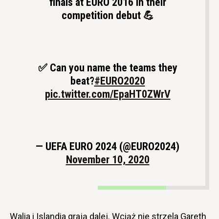
finals at EURO 2016 in their
competition debut 💪
✅ Can you name the teams they
beat?
#EURO2020
pic.twitter.com/EpaHT0ZWrV
— UEFA EURO 2024 (@EURO2024)
November 10, 2020
Walia i Islandia grają dalej. Wciąż nie strzela Gareth