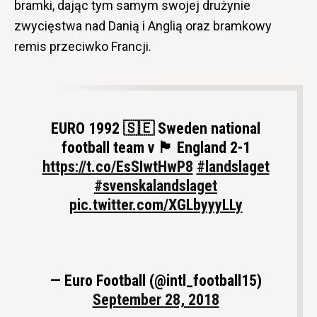
bramki, dając tym samym swojej drużynie
zwycięstwa nad Danią i Anglią oraz bramkowy
remis przeciwko Francji.
EURO 1992 🇸🇪 Sweden national
football team v 🏴󠁧󠁢󠁥󠁮󠁧󠁿 England 2-1
https://t.co/EsSIwtHwP8
#landslaget
#svenskalandslaget
pic.twitter.com/XGLbyyyLLy
— Euro Football (@intl_football15)
September 28, 2018