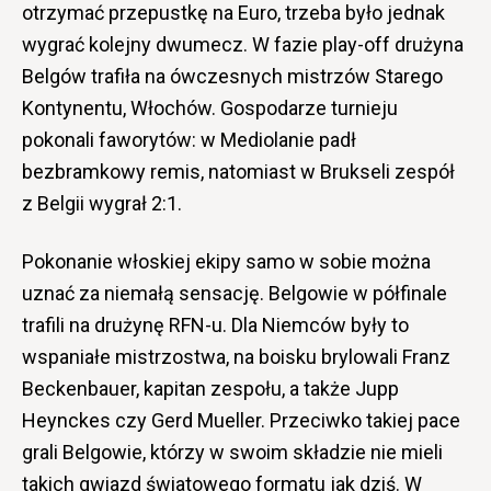
otrzymać przepustkę na Euro, trzeba było jednak
wygrać kolejny dwumecz. W fazie play-off drużyna
Belgów trafiła na ówczesnych mistrzów Starego
Kontynentu, Włochów. Gospodarze turnieju
pokonali faworytów: w Mediolanie padł
bezbramkowy remis, natomiast w Brukseli zespół
z Belgii wygrał 2:1.
Pokonanie włoskiej ekipy samo w sobie można
uznać za niemałą sensację. Belgowie w półfinale
trafili na drużynę RFN-u. Dla Niemców były to
wspaniałe mistrzostwa, na boisku brylowali Franz
Beckenbauer, kapitan zespołu, a także Jupp
Heynckes czy Gerd Mueller. Przeciwko takiej pace
grali Belgowie, którzy w swoim składzie nie mieli
takich gwiazd światowego formatu jak dziś. W