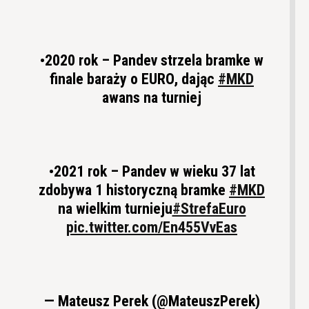
•2020 rok – Pandev strzela bramke w
finale baraży o EURO, dając
#MKD
awans na turniej
•2021 rok – Pandev w wieku 37 lat
zdobywa 1 historyczną bramke
#MKD
na wielkim turnieju
#StrefaEuro
pic.twitter.com/En455VvEas
— Mateusz Perek (@MateuszPerek)