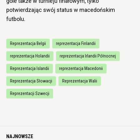
gole także w turnieju finałowym, tylko
potwierdzając swój status w macedońskim
futbolu.
Reprezentacja Belgii
reprezentacja Finlandii
reprezentacja Holandii
reprezentacja Irlandii Północnej
Reprezentacja Islandii
reprezentacja Macedonii
Reprezentacja Słowacji
Reprezentacja Walii
Reprezentacji Szwecji
NAJNOWSZE