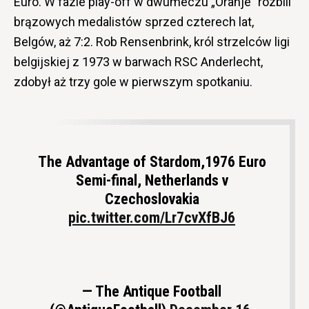
Euro. W fazie play-off w dwumeczu „Oranje” rozbili
brązowych medalistów sprzed czterech lat,
Belgów, aż 7:2. Rob Rensenbrink, król strzelców ligi
belgijskiej z 1973 w barwach RSC Anderlecht,
zdobył aż trzy gole w pierwszym spotkaniu.
The Advantage of Stardom,1976 Euro
Semi-final, Netherlands v
Czechoslovakia
pic.twitter.com/Lr7cvXfBJ6
— The Antique Football