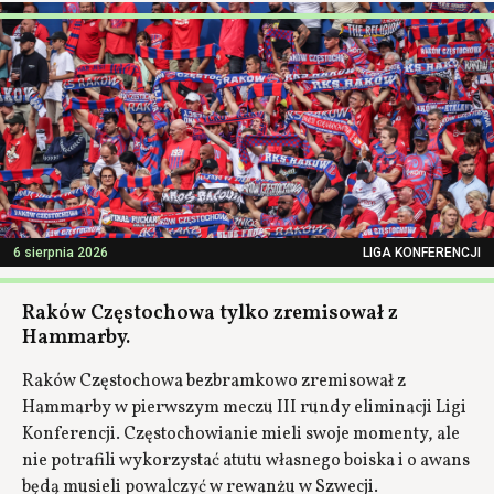
6 sierpnia 2026
LIGA KONFERENCJI
Raków Częstochowa tylko zremisował z
Hammarby.
Raków Częstochowa bezbramkowo zremisował z
Hammarby w pierwszym meczu III rundy eliminacji Ligi
Konferencji. Częstochowianie mieli swoje momenty, ale
nie potrafili wykorzystać atutu własnego boiska i o awans
będą musieli powalczyć w rewanżu w Szwecji.