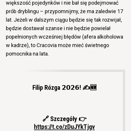
większość pojedynków i nie bał się podejmować
prób dryblingu – przypomnijmy, że ma zaledwie 17
lat. Jeżeli w dalszym ciągu będzie się tak rozwijał,
będzie dostawał szanse i nie będzie powielał
popełnionych wcześniej błędów (afera alkoholowa
w kadrze), to Cracovia może mieć świetnego
pomocnika na lata.
Filip Rózga 𝟮𝟬𝟮𝟲! ✍️🆕
🔗 Szczegóły 👉
https://t.co/zDuJYkTjgv