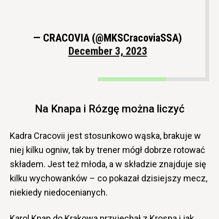
— CRACOVIA (@MKSCracoviaSSA)
December 3, 2023
Na Knapa i Rózgę można liczyć
Kadra Cracovii jest stosunkowo wąska, brakuje w
niej kilku ogniw, tak by trener mógł dobrze rotować
składem. Jest też młoda, a w składzie znajduje się
kilku wychowanków – co pokazał dzisiejszy mecz,
niekiedy niedocenianych.
Karol Knap do Krakowa przyjechał z Krosna i jak