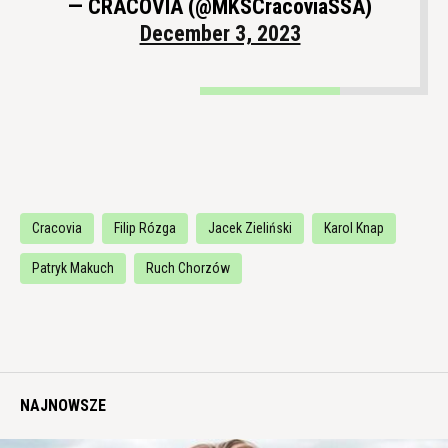
— CRACOVIA (@MKSCracoviaSSA)
December 3, 2023
Cracovia
Filip Rózga
Jacek Zieliński
Karol Knap
Patryk Makuch
Ruch Chorzów
NAJNOWSZE