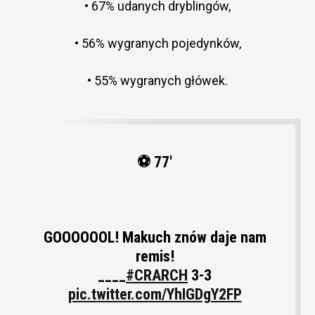
• 67% udanych dryblingów,
• 56% wygranych pojedynków,
• 55% wygranych główek.
⚽️ 77'
GOOOOOOL! Makuch znów daje nam
remis!
____
#CRARCH
3-3
pic.twitter.com/YhIGDgY2FP