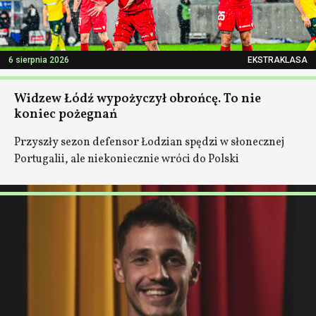
6 sierpnia 2026
EKSTRAKLASA
Widzew Łódź wypożyczył obrońcę. To nie
koniec pożegnań
Przyszły sezon defensor Łodzian spędzi w słonecznej
Portugalii, ale niekoniecznie wróci do Polski