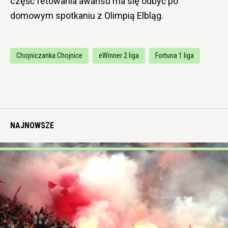
część fetowania awansu ma się odbyć po
domowym spotkaniu z Olimpią Elbląg.
Chojniczanka Chojnice
eWinner 2 liga
Fortuna 1 liga
NAJNOWSZE