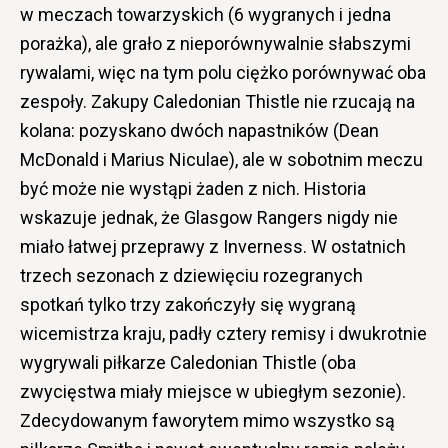
w meczach towarzyskich (6 wygranych i jedna
porażka), ale grało z nieporównywalnie słabszymi
rywalami, więc na tym polu ciężko porównywać oba
zespoły. Zakupy Caledonian Thistle nie rzucają na
kolana: pozyskano dwóch napastników (Dean
McDonald i Marius Niculae), ale w sobotnim meczu
być może nie wystąpi żaden z nich. Historia
wskazuje jednak, że Glasgow Rangers nigdy nie
miało łatwej przeprawy z Inverness. W ostatnich
trzech sezonach z dziewięciu rozegranych
spotkań tylko trzy zakończyły się wygraną
wicemistrza kraju, padły cztery remisy i dwukrotnie
wygrywali piłkarze Caledonian Thistle (oba
zwycięstwa miały miejsce w ubiegłym sezonie).
Zdecydowanym faworytem mimo wszystko są