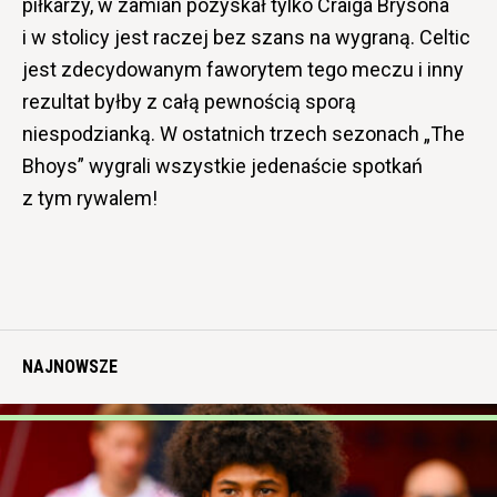
piłkarzy, w zamian pozyskał tylko Craiga Brysona
i w stolicy jest raczej bez szans na wygraną. Celtic
jest zdecydowanym faworytem tego meczu i inny
rezultat byłby z całą pewnością sporą
niespodzianką. W ostatnich trzech sezonach „The
Bhoys” wygrali wszystkie jedenaście spotkań
z tym rywalem!
NAJNOWSZE