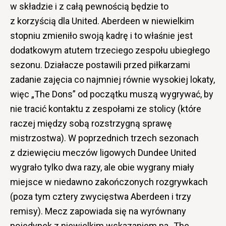
w składzie i z całą pewnością będzie to
z korzyścią dla United. Aberdeen w niewielkim
stopniu zmieniło swoją kadrę i to właśnie jest
dodatkowym atutem trzeciego zespołu ubiegłego
sezonu. Działacze postawili przed piłkarzami
zadanie zajęcia co najmniej równie wysokiej lokaty,
więc „The Dons” od początku muszą wygrywać, by
nie tracić kontaktu z zespołami ze stolicy (które
raczej między sobą rozstrzygną sprawę
mistrzostwa). W poprzednich trzech sezonach
z dziewięciu meczów ligowych Dundee United
wygrało tylko dwa razy, ale obie wygrany miały
miejsce w niedawno zakończonych rozgrywkach
(poza tym cztery zwycięstwa Aberdeen i trzy
remisy). Mecz zapowiada się na wyrównany
pojedynek z niewielkim wskazaniem na „The