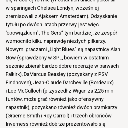
w sparingach Chelsea Londyn, wcześniej
zremisowali z Ajaksem Amsterdam). Odzyskanie
tytułu po dwóch latach przerwy jest więc
'obowiązkiem’ „The Gers” tym bardziej, że zespół
wzmocniło kilku naprawdę niezłych piłkarzy.
Nowymi graczami „Light Blues” są napastnicy Alan
Gow (sprawdzony w SPL, bowiem w ostatnim
sezonie zbierał bardzo dobre recenzje w barwach
Falkirk), DaMarcus Beasley (pozyskany z PSV
Eindhoven), Jean-Claude Darcheville (Bordeaux)
i Lee McCulloch (przyszedł z Wigan za 2,25 mln
funtów, może grać również jako ofensywny
napastnik); pozyskano również dwóch bramkarzy
(Graeme Smith i Roy Carroll) i trzech obrońców.
Inverness również dobrze prezentowało się