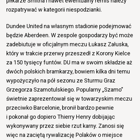
piłkarze Smitha i nawet ewentualny remis należy
rozpatrywać w kategorii niespodzianki.
Dundee United na własnym stadionie podejmować
będzie Aberdeen. W zespole gospodarzy być może
zadebiutuje w oficjalnym meczu Łukasz Załuska,
który w trakcie przerwy przeszedł z Korony Kielce
za 150 tysięcy funtów. DU ma w swoim składzie aż
dwóch polskich bramkarzy, bowiem kilka dni temu
wypożyczyło na pół sezonu ze Sturmu Graz
Grzegorza Szamotulskiego. Popularny „Szamo”
świetnie zaprezentował się w towarzyskim meczu
przeciwko Barcelonie, bronił bardzo pewnie
i pokonał go dopiero Thierry Henry dobijając
wykonywany przez siebie rzut karny. Zanosi się
więc na zaciętą rywalizację Polaków o miejsce