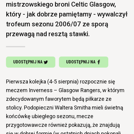
mistrzowskiego broni Celtic Glasgow,
który - jak dobrze pamiętamy - wywalczył
trofeum sezonu 2006/07 ze sporą
przewagą nad resztą stawki.
UDOSTĘPNIJ NA
UDOSTĘPNIJ NA
Pierwsza kolejka (4-5 sierpnia) rozpocznie się
meczem Inverness – Glasgow Rangers, w którym
zdecydowanym faworytem będą piłkarze ze
stolicy. Podopieczni Waltera Smitha mieli świetną
końcówkę ubiegłego sezonu, mecze
przygotowawcze również pokazują, że znajdują
się w dobrej formie (w ostatnich dniach pokonali